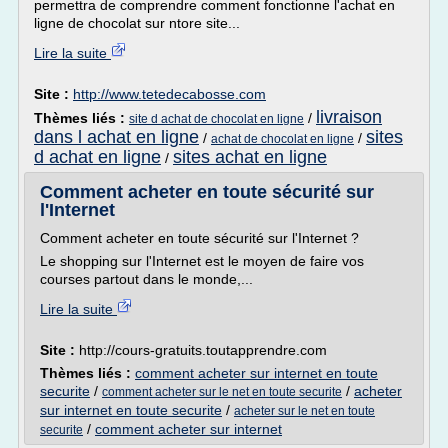
permettra de comprendre comment fonctionne l'achat en
ligne de chocolat sur ntore site...
Lire la suite
Site :
http://www.tetedecabosse.com
livraison
Thèmes liés :
/
site d achat de chocolat en ligne
dans l achat en ligne
sites
/
/
achat de chocolat en ligne
d achat en ligne
sites achat en ligne
/
Comment acheter en toute sécurité sur
l'Internet
Comment acheter en toute sécurité sur l'Internet ?
Le shopping sur l'Internet est le moyen de faire vos
courses partout dans le monde,...
Lire la suite
Site :
http://cours-gratuits.toutapprendre.com
Thèmes liés :
comment acheter sur internet en toute
securite
/
/
acheter
comment acheter sur le net en toute securite
sur internet en toute securite
/
acheter sur le net en toute
/
comment acheter sur internet
securite