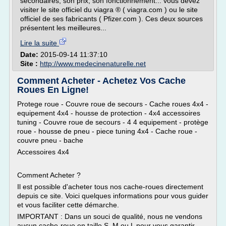
secondaires, son prix, son fonctionnement... vous devez
visiter le site officiel du viagra ® ( viagra.com ) ou le site
officiel de ses fabricants ( Pfizer.com ). Ces deux sources
présentent les meilleures...
Lire la suite
Date:
2015-09-14 11:37:10
Site :
http://www.medecinenaturelle.net
Comment Acheter - Achetez Vos Cache
Roues En Ligne!
Protege roue - Couvre roue de secours - Cache roues 4x4 -
equipement 4x4 - housse de protection - 4x4 accessoires
tuning - Couvre roue de secours - 4 4 equipement - protège
roue - housse de pneu - piece tuning 4x4 - Cache roue -
couvre pneu - bache
Accessoires 4x4
Comment Acheter ?
Il est possible d'acheter tous nos cache-roues directement
depuis ce site. Voici quelques informations pour vous guider
et vous faciliter cette démarche.
IMPORTANT : Dans un souci de qualité, nous ne vendons
aucun cache-roue en taille S, M ou L pour vous garantir