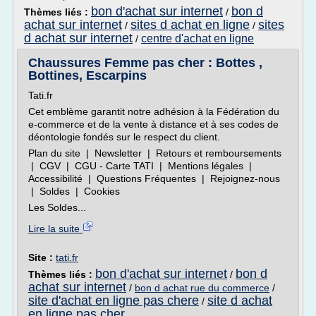
bon d'achat sur internet
bon d
Thèmes liés :
/
achat sur internet
sites d achat en ligne
sites
/
/
d achat sur internet
centre d'achat en ligne
/
Chaussures Femme pas cher : Bottes ,
Bottines, Escarpins
Tati.fr
Cet emblème garantit notre adhésion à la Fédération du
e-commerce et de la vente à distance et à ses codes de
déontologie fondés sur le respect du client.
Plan du site | Newsletter | Retours et remboursements
| CGV | CGU - Carte TATI | Mentions légales |
Accessibilité | Questions Fréquentes | Rejoignez-nous
| Soldes | Cookies
Les Soldes...
Lire la suite
Site :
tati.fr
bon d'achat sur internet
bon d
Thèmes liés :
/
achat sur internet
/
bon d achat rue du commerce
/
site d'achat en ligne pas chere
site d achat
/
en ligne pas cher