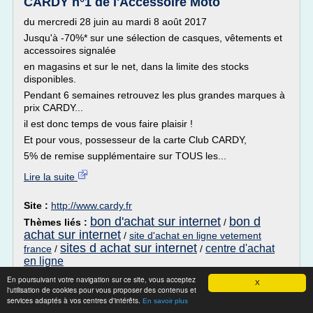
CARDY n°1 de l'Accessoire Moto
du mercredi 28 juin au mardi 8 août 2017
Jusqu'à -70%* sur une sélection de casques, vêtements et
accessoires signalée
en magasins et sur le net, dans la limite des stocks
disponibles.
Pendant 6 semaines retrouvez les plus grandes marques à
prix CARDY...
il est donc temps de vous faire plaisir !
Et pour vous, possesseur de la carte Club CARDY,
5% de remise supplémentaire sur TOUS les...
Lire la suite
Site :
http://www.cardy.fr
bon d'achat sur internet
bon d
Thèmes liés :
/
achat sur internet
/
site d'achat en ligne vetement
sites d achat sur internet
centre d'achat
france
/
/
en ligne
En poursuivant votre navigation sur ce site, vous acceptez
Bons plans 2016 pour acheter des jouets
X
l'utilisation de cookies pour vous proposer des contenus et
pour enfant pas cher
services adaptés à vos centres d'intérêts.
En savoir plus