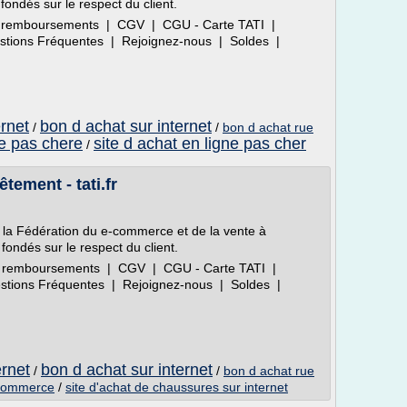
fondés sur le respect du client.
 et remboursements | CGV | CGU - Carte TATI |
uestions Fréquentes | Rejoignez-nous | Soldes |
ernet
bon d achat sur internet
/
/
bon d achat rue
ne pas chere
site d achat en ligne pas cher
/
tement - tati.fr
 la Fédération du e-commerce et de la vente à
fondés sur le respect du client.
 et remboursements | CGV | CGU - Carte TATI |
uestions Fréquentes | Rejoignez-nous | Soldes |
ernet
bon d achat sur internet
/
/
bon d achat rue
 commerce
/
site d'achat de chaussures sur internet