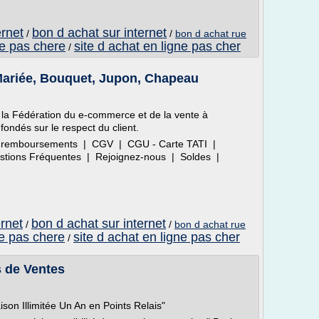
ernet
bon d achat sur internet
/
/
bon d achat rue
ne pas chere
site d achat en ligne pas cher
/
Mariée, Bouquet, Jupon, Chapeau
 la Fédération du e-commerce et de la vente à
fondés sur le respect du client.
 et remboursements | CGV | CGU - Carte TATI |
uestions Fréquentes | Rejoignez-nous | Soldes |
ernet
bon d achat sur internet
/
/
bon d achat rue
ne pas chere
site d achat en ligne pas cher
/
s de Ventes
ison Illimitée Un An en Points Relais"