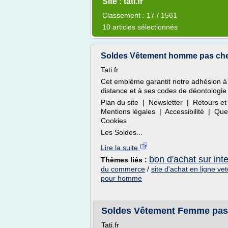
Site : tati.fr
Classement : 17 / 1561
10 articles sélectionnés
Soldes Vêtement homme pas cher,
Tati.fr
Cet emblème garantit notre adhésion à
distance et à ses codes de déontologie 
Plan du site | Newsletter | Retours
Mentions légales | Accessibilité | Q
Cookies
Les Soldes...
Lire la suite
bon d'achat sur int
Thèmes liés :
du commerce
/
site d'achat en ligne v
pour homme
Soldes Vêtement Femme pas ch
Tati.fr