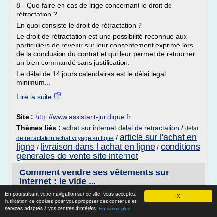
8 - Que faire en cas de litige concernant le droit de
rétractation ?
En quoi consiste le droit de rétractation ?
Le droit de rétractation est une possibilité reconnue aux
particuliers de revenir sur leur consentement exprimé lors
de la conclusion du contrat et qui leur permet de retourner
un bien commandé sans justification.
Le délai de 14 jours calendaires est le délai légal
minimum...
Lire la suite
Site :
http://www.assistant-juridique.fr
Thèmes liés :
achat sur internet delai de retractation
/
delai
article sur l'achat en
/
de retractation achat voyage en ligne
ligne
livraison dans l achat en ligne
conditions
/
/
generales de vente site internet
Comment vendre ses vêtements sur
Internet : le vide ...
En poursuivant votre navigation sur ce site, vous acceptez
Pin It
X
l'utilisation de cookies pour vous proposer des contenus et
Le phénomène n'est pas nouveau mais prend de
services adaptés à vos centres d'intérêts.
En savoir plus
l'ampleur avec la crise : les vide-dressings en ligne se