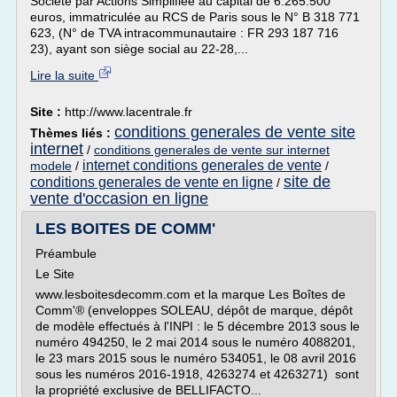
Société par Actions Simplifiée au capital de 6.265.500
euros, immatriculée au RCS de Paris sous le N° B 318 771
623, (N° de TVA intracommunautaire : FR 293 187 716
23), ayant son siège social au 22-28,...
Lire la suite
Site :
http://www.lacentrale.fr
conditions generales de vente site
Thèmes liés :
internet
/
conditions generales de vente sur internet
internet conditions generales de vente
modele
/
/
site de
conditions generales de vente en ligne
/
vente d'occasion en ligne
LES BOITES DE COMM'
Préambule
Le Site
www.lesboitesdecomm.com et la marque Les Boîtes de
Comm'® (enveloppes SOLEAU, dépôt de marque, dépôt
de modèle effectués à l'INPI : le 5 décembre 2013 sous le
numéro 494250, le 2 mai 2014 sous le numéro 4088201,
le 23 mars 2015 sous le numéro 534051, le 08 avril 2016
sous les numéros 2016-1918, 4263274 et 4263271) sont
la propriété exclusive de BELLIFACTO...