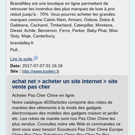
BrandAlley est une boutique en ligne permettant de
retrouver les invendus des plus marques de luxe à prix
réduit jusqu'à - 70%. Vous pourrez acheter les grandes
marques comme Calvin Klein, Armani, Oxbow, Dolce &
Gabbana, Cacharel, Timberland, Caterpillar, Montana,
Diesel, Achile, Bensimon, Ferre, Parker, Baby Phat, Miss
Sixty, Maje, Canterbury,
brandalley.fr
Pull...
Lire la suite
Date:
2017-07-07 01:16:16
Site :
http://www.toplien.fr
achat net > acheter un site internet > site
vente pas cher
Acheter Pas Cher Chine en ligne.
Notre catalogue d039articles comporte des robes de
mariées des vêtements à la mode des gadgets
électroniques des mobiles des gadgets maison et jardin
etc. Les robes de mariée sont nos Pas Cher Chine les
plus vendus. Consultez notre site Web et commandez ce
dont vous avez besoin! Ecouteurs Pas Cher Chine Europe
Chine Pas Cher Telephone Chine Pas Cher Tn Pas...