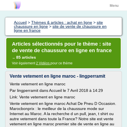
Menu
Accueil
>
Thèmes & articles : achat en ligne
>
site
chaussure en ligne
>
site de vente de chaussure en
ligne en france
Articles sélectionnés pour le thème : site
de vente de chaussure en ligne en france
85 articles
→
Voir également
2 Vidéos
pour ce thème
Vente vetement en ligne maroc - lingperramit
Vente vetement en ligne maroc
Par lingperramit dans Accueil le 7 Avril 2018 à 14:29
Link: Vente vetement en ligne maroc
Vente vetement en ligne maroc Achat De Pneu D Occasion.
Marocbonprix : le meilleur de la chaussure mode sur
Internet au Maroc. A la recherche d un pull, jean, t shirt ou
autre vetement dans toute la France? Notre site est vente
vetement en ligne maroc premier site de vente en ligne au