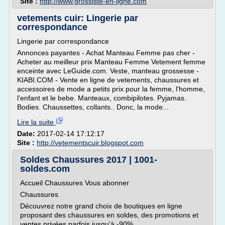
Site :
http://www.grossiste-en-ligne.com
vetements cuir: Lingerie par
correspondance
Lingerie par correspondance
Annonces payantes - Achat Manteau Femme pas cher -
Acheter au meilleur prix Manteau Femme Vetement femme
enceinte avec LeGuide.com. Veste, manteau grossesse -
KIABI.COM - Vente en ligne de vetements, chaussures et
accessoires de mode a petits prix pour la femme, l'homme,
l'enfant et le bebe. Manteaux, combipilotes. Pyjamas.
Bodies. Chaussettes, collants.. Donc, la mode...
Lire la suite
Date:
2017-02-14 17:12:17
Site :
http://vetementscuir.blogspot.com
Soldes Chaussures 2017 | 1001-
soldes.com
Accueil Chaussures Vous abonner
Chaussures
Découvrez notre grand choix de boutiques en ligne
proposant des chaussures en soldes, des promotions et
ventes privées parfois jusqu'à -90%.