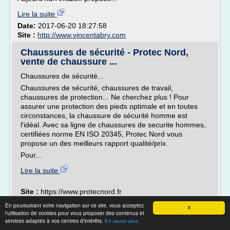
Lire la suite
Date:
2017-06-20 18:27:58
Site :
http://www.vincentabry.com
Chaussures de sécurité - Protec Nord,
vente de chaussure ...
Chaussures de sécurité...
Chaussures de sécurité, chaussures de travail,
chaussures de protection... Ne cherchez plus ! Pour
assurer une protection des pieds optimale et en toutes
circonstances, la chaussure de sécurité homme est
l'idéal. Avec sa ligne de chaussures de securite hommes,
certifiées norme EN ISO 20345, Protec Nord vous
propose un des meilleurs rapport qualité/prix.
Pour...
Lire la suite
Site :
https://www.protecnord.fr
Thèmes liés :
/
vente de chaussure de securite femme
vente de
En poursuivant votre navigation sur ce site, vous acceptez
X
l'utilisation de cookies pour vous proposer des contenus et
/
/
chaussures de securite en ligne
vente de chaussure de securite
services adaptés à vos centres d'intérêts.
En savoir plus
site de vente en ligne de chaussures homme
/
chaussure