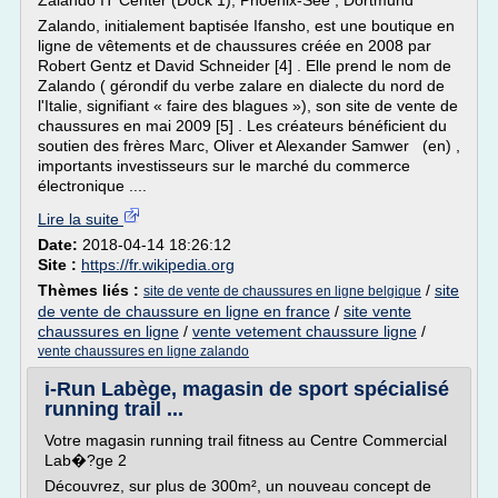
Zalando IT Center (Dock 1), Phoenix-See , Dortmund
Zalando, initialement baptisée Ifansho, est une boutique en
ligne de vêtements et de chaussures créée en 2008 par
Robert Gentz et David Schneider [4] . Elle prend le nom de
Zalando ( gérondif du verbe zalare en dialecte du nord de
l'Italie, signifiant « faire des blagues »), son site de vente de
chaussures en mai 2009 [5] . Les créateurs bénéficient du
soutien des frères Marc, Oliver et Alexander Samwer (en) ,
importants investisseurs sur le marché du commerce
électronique ....
Lire la suite
Date:
2018-04-14 18:26:12
Site :
https://fr.wikipedia.org
Thèmes liés :
/
site
site de vente de chaussures en ligne belgique
de vente de chaussure en ligne en france
/
site vente
chaussures en ligne
/
vente vetement chaussure ligne
/
vente chaussures en ligne zalando
i-Run Labège, magasin de sport spécialisé
running trail ...
Votre magasin running trail fitness au Centre Commercial
Lab�?ge 2
Découvrez, sur plus de 300m², un nouveau concept de