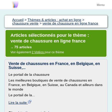
Menu
Accueil
>
Thèmes & articles : achat en ligne
>
chaussure vente
>
vente de chaussure en ligne france
Articles sélectionnés pour le thème :
vente de chaussure en ligne france
75 articles
→
Voir également
2 Vidéos
pour ce thème
Vente de chaussures en France, en Belgique, en
Suisse,...
Le portail de la chaussure
Les meilleures boutiques de vente de chaussures en
France, en Belgique, en Suisse, au Canada et ailleurs dans
le monde
Le portail de la...
Lire la suite