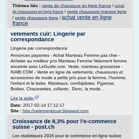
Thèmes liés :
vente de chaussure en ligne france
/
achat
/
vente chaussure marque ligne
de chaussures en ligne france
achat vente en ligne
/
vente chaussure ligne
/
france
vetements cuir: Lingerie par
correspondance
Lingerie par correspondance
Annonces payantes - Achat Manteau Femme pas cher -
Acheter au meilleur prix Manteau Femme Vetement femme
enceinte avec LeGuide.com. Veste, manteau grossesse -
KIABI.COM - Vente en ligne de vetements, chaussures et
accessoires de mode a petits prix pour la femme, l'homme,
l'enfant et le bebe. Manteaux, combipilotes. Pyjamas.
Bodies. Chaussettes, collants.. Donc, la mode...
Lire la suite
Date:
2017-02-14 17:12:17
Site :
http://vetementscuir.blogspot.com
Croissance de 8,3% pour l’e-commerce
suisse - post.ch
Les statistiques 2016 pour le commerce en ligne suisse