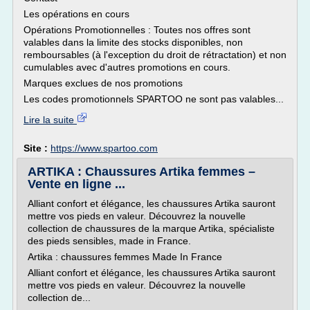
Les opérations en cours
Opérations Promotionnelles : Toutes nos offres sont
valables dans la limite des stocks disponibles, non
remboursables (à l'exception du droit de rétractation) et non
cumulables avec d'autres promotions en cours.
Marques exclues de nos promotions
Les codes promotionnels SPARTOO ne sont pas valables...
Lire la suite
Site :
https://www.spartoo.com
ARTIKA : Chaussures Artika femmes –
Vente en ligne ...
Alliant confort et élégance, les chaussures Artika sauront
mettre vos pieds en valeur. Découvrez la nouvelle
collection de chaussures de la marque Artika, spécialiste
des pieds sensibles, made in France.
Artika : chaussures femmes Made In France
Alliant confort et élégance, les chaussures Artika sauront
mettre vos pieds en valeur. Découvrez la nouvelle
collection de...