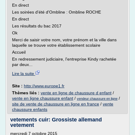
En direct
Les soirées d'été d'Ombline : Ombline ROCHE
En direct
Les résultats du bac 2017
Ok
Merci de saisir votre nom, votre prénom et la ville dans
laquelle se trouve votre établissement scolaire
Accueil
En redressement judiciaire, l'entreprise Kindy rachetée
par deux...
Lire la suite
Site :
http://www.europe1.fr
Thèmes liés :
vente en ligne de chaussure d enfant
/
vente en ligne chaussure enfant
/
/
vendeur chaussure en ligne
site de vente de chaussure en ligne en france
/
vente
chaussure enfants
vetements cuir: Grossiste allemand
vetement
mercredi 7 octobre 2015