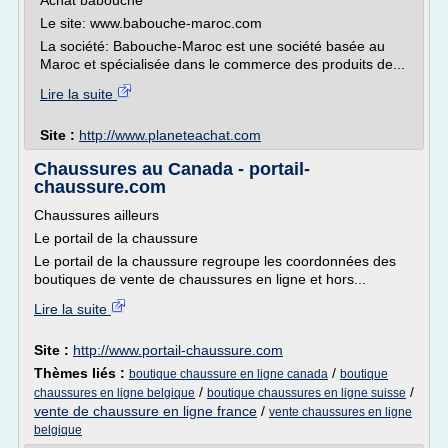
Achat babouche
Le site: www.babouche-maroc.com
La société: Babouche-Maroc est une société basée au
Maroc et spécialisée dans le commerce des produits de...
Lire la suite
Site :
http://www.planeteachat.com
Chaussures au Canada - portail-
chaussure.com
Chaussures ailleurs
Le portail de la chaussure
Le portail de la chaussure regroupe les coordonnées des
boutiques de vente de chaussures en ligne et hors...
Lire la suite
Site :
http://www.portail-chaussure.com
Thèmes liés :
/
boutique chaussure en ligne canada
boutique
/
/
chaussures en ligne belgique
boutique chaussures en ligne suisse
vente de chaussure en ligne france
/
vente chaussures en ligne
belgique