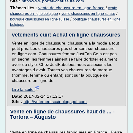
Site :
http://www.portail-chaussure.com
Thèmes liés :
vente de chaussure en ligne france
/
vente
/
/
chaussures en ligne belgique
vente chaussures en ligne suisse
/
boutique chaussures en ligne suisse
boutique chaussures en ligne
belgique
vetements cuir: Achat en ligne chaussures
Vente en ligne de chaussure, chaussure a la mode a tout
petit prix. Les chaussures pas cher sont sur chaussure-
en-ligne.com. Chaussures femme JustFab Ce n.est pas
un secret, les femmes aiment se faire dorloter et aiment
avoir du style. Chez JustFabulous nous associons les
avantages d.avoir. Toutes vos chaussures de marque
(homme, femme ou enfant) sont sur la boutique de
chaussure en ligne de...
Lire la suite
Date:
2017-02-14 17:12:17
Site :
http://vetementscuir.blogspot.com
Vente en ligne de chaussures haut de ... -
Tortora – Augusto
Vente en ligne de chaussures fabriquées en France : Pierre