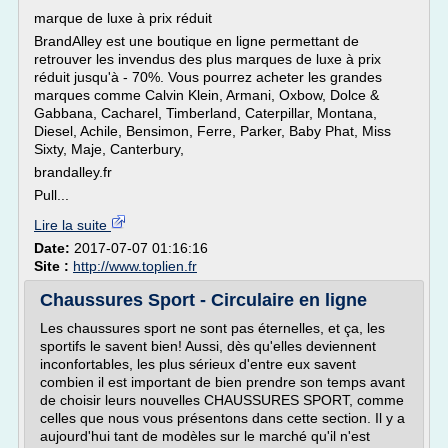
marque de luxe à prix réduit
BrandAlley est une boutique en ligne permettant de
retrouver les invendus des plus marques de luxe à prix
réduit jusqu'à - 70%. Vous pourrez acheter les grandes
marques comme Calvin Klein, Armani, Oxbow, Dolce &
Gabbana, Cacharel, Timberland, Caterpillar, Montana,
Diesel, Achile, Bensimon, Ferre, Parker, Baby Phat, Miss
Sixty, Maje, Canterbury,
brandalley.fr
Pull...
Lire la suite
Date:
2017-07-07 01:16:16
Site :
http://www.toplien.fr
Chaussures Sport - Circulaire en ligne
Les chaussures sport ne sont pas éternelles, et ça, les
sportifs le savent bien! Aussi, dès qu'elles deviennent
inconfortables, les plus sérieux d'entre eux savent
combien il est important de bien prendre son temps avant
de choisir leurs nouvelles CHAUSSURES SPORT, comme
celles que nous vous présentons dans cette section. Il y a
aujourd'hui tant de modèles sur le marché qu'il n'est