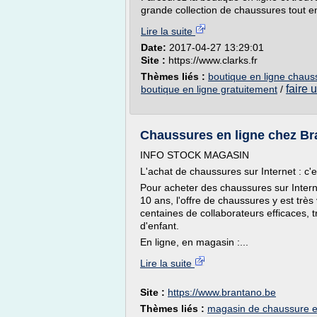
grande collection de chaussures tout en
Lire la suite
Date:
2017-04-27 13:29:01
Site :
https://www.clarks.fr
Thèmes liés :
boutique en ligne chaus
faire 
boutique en ligne gratuitement
/
Chaussures en ligne chez Br
INFO STOCK MAGASIN
L'achat de chaussures sur Internet : c'
Pour acheter des chaussures sur Intern
10 ans, l'offre de chaussures y est très 
centaines de collaborateurs efficaces, 
d'enfant.
En ligne, en magasin :...
Lire la suite
Site :
https://www.brantano.be
Thèmes liés :
magasin de chaussure e