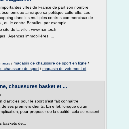
importantes villes de France de part son nombre
t économique ainsi que sa politique culturelle. Les
shopping dans les multiples centres commerciaux de
s , ou le centre Beaulieu par exemple.
e site de la ville : www.nantes.fr
es Agences immobilières ...
/
magasin de chaussure de sport en ligne
/
 nantes
e chaussure de sport
/
magasin de vetement et
ne, chaussures basket et ...
e
 d'articles pour le sport s'est fait connaître
 de ses premiers clients. En effet, lorsque qu'un
plication, pour proposer de la qualité, cela se ressent
s baskets de...