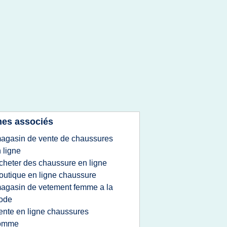
es associés
agasin de vente de chaussures
 ligne
cheter des chaussure en ligne
outique en ligne chaussure
agasin de vetement femme a la
ode
ente en ligne chaussures
omme