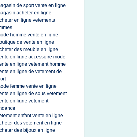
agasin de sport vente en ligne
agasin acheter en ligne
cheter en ligne vetements
emmes
ode homme vente en ligne
outique de vente en ligne
cheter des meuble en ligne
ente en ligne accessoire mode
ente en ligne vetement homme
ente en ligne de vetement de
ort
ode femme vente en ligne
ente en ligne de sous vetement
ente en ligne vetement
endance
etement enfant vente en ligne
cheter des vetement en ligne
cheter des bijoux en ligne