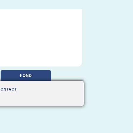
FOND
CONTACT