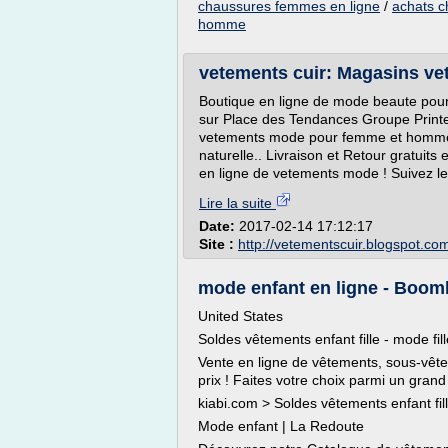
chaussures femmes en ligne
/
achats c
homme
vetements cuir: Magasins ve
Boutique en ligne de mode beaute pour
sur Place des Tendances Groupe Printem
vetements mode pour femme et homme.
naturelle.. Livraison et Retour gratui
en ligne de vetements mode ! Suivez les
Lire la suite
Date:
2017-02-14 17:12:17
Site :
http://vetementscuir.blogspot.co
mode enfant en ligne - Boom
United States
Soldes vêtements enfant fille - mode fill
Vente en ligne de vêtements, sous-vêtem
prix ! Faites votre choix parmi un gran
kiabi.com > Soldes vêtements enfant fille
Mode enfant | La Redoute