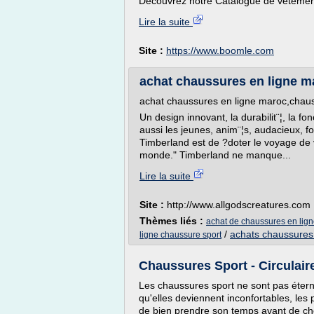
Découvrez notre Catalogue de vêtements
Lire la suite
Site :
https://www.boomle.com
achat chaussures en ligne m
achat chaussures en ligne maroc,cha
Un design innovant, la durabilit¨¦, la fonc
aussi les jeunes, anim¨¦s, audacieux, fo
Timberland est de ?doter le voyage de v
monde." Timberland ne manque...
Lire la suite
Site :
http://www.allgodscreatures.com
Thèmes liés :
achat de chaussures en lig
/
achats chaussures
ligne chaussure sport
Chaussures Sport - Circulaire
Les chaussures sport ne sont pas éternel
qu'elles deviennent inconfortables, les 
de bien prendre son temps avant de 