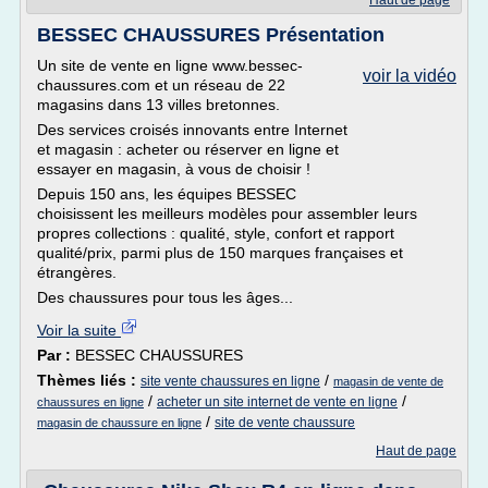
Haut de page
BESSEC CHAUSSURES Présentation
Un site de vente en ligne www.bessec-
voir la vidéo
chaussures.com et un réseau de 22
magasins dans 13 villes bretonnes.
Des services croisés innovants entre Internet
et magasin : acheter ou réserver en ligne et
essayer en magasin, à vous de choisir !
Depuis 150 ans, les équipes BESSEC
choisissent les meilleurs modèles pour assembler leurs
propres collections : qualité, style, confort et rapport
qualité/prix, parmi plus de 150 marques françaises et
étrangères.
Des chaussures pour tous les âges...
Voir la suite
Par :
BESSEC CHAUSSURES
Thèmes liés :
/
site vente chaussures en ligne
magasin de vente de
/
/
acheter un site internet de vente en ligne
chaussures en ligne
/
site de vente chaussure
magasin de chaussure en ligne
Haut de page