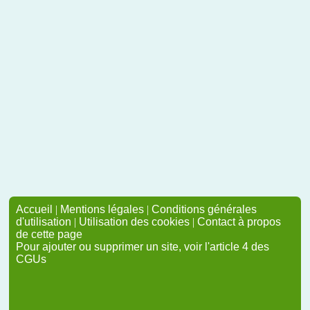
Accueil
|
Mentions légales
|
Conditions générales
d'utilisation
|
Utilisation des cookies
|
Contact à propos
de cette page
Pour ajouter ou supprimer un site, voir l'article 4 des
CGUs