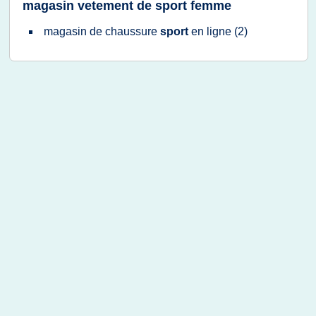
magasin vetement de sport femme
magasin
de
chaussure
sport
en
ligne
(2)