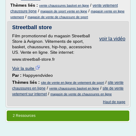
Thèmes liés :
/
vente vetement
vente chaussures basket en ligne
/
/
chaussure ligne
magasin de sport vente en ligne
magasin vente en ligne
/
vetement
magasin de vente de chaussure de sport
Streetball store
Film promotionnel du magasin Streetball
voir la vidéo
Store à Avignon. Vêtements de sport,
basket, chaussures, hip-hop, accessoires
US. Vente en ligne. Site internet:
www.streetball-store.fr
Voir la suite
Par :
Happyendvideo
Thèmes liés :
/
site vente
site de vente en ligne de vetement de sport
/
/
chaussures en ligne
site de vente
vente chaussures basket en ligne
/
vetement sur internet
magasin de vente de chaussures en ligne
Haut de page
2 Ressources