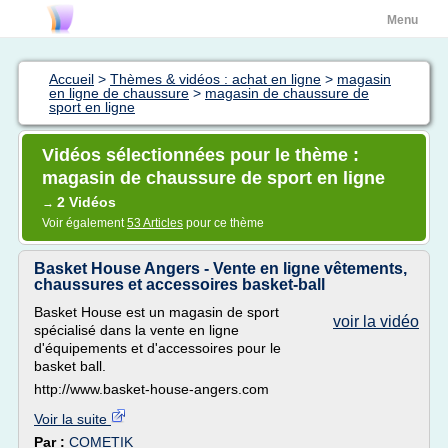
Menu
Accueil
>
Thèmes & vidéos : achat en ligne
>
magasin
en ligne de chaussure
>
magasin de chaussure de
sport en ligne
Vidéos sélectionnées pour le thème :
magasin de chaussure de sport en ligne
2 Vidéos
→
Voir également
53 Articles
pour ce thème
Basket House Angers - Vente en ligne vêtements,
chaussures et accessoires basket-ball
Basket House est un magasin de sport
voir la vidéo
spécialisé dans la vente en ligne
d'équipements et d'accessoires pour le
basket ball.
http://www.basket-house-angers.com
Voir la suite
Par :
COMETIK