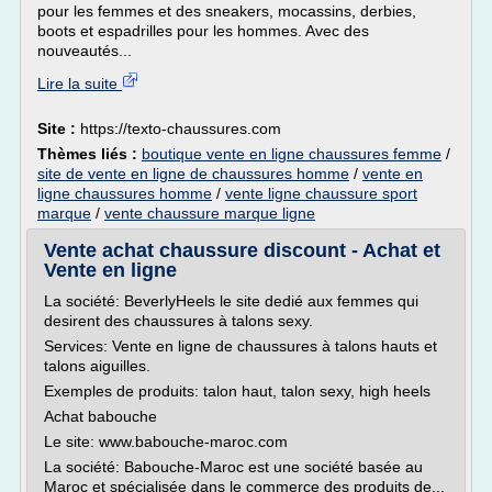
pour les femmes et des sneakers, mocassins, derbies,
boots et espadrilles pour les hommes. Avec des
nouveautés...
Lire la suite
Site :
https://texto-chaussures.com
Thèmes liés :
boutique vente en ligne chaussures femme
/
site de vente en ligne de chaussures homme
/
vente en
ligne chaussures homme
/
vente ligne chaussure sport
marque
/
vente chaussure marque ligne
Vente achat chaussure discount - Achat et
Vente en ligne
La société: BeverlyHeels le site dedié aux femmes qui
desirent des chaussures à talons sexy.
Services: Vente en ligne de chaussures à talons hauts et
talons aiguilles.
Exemples de produits: talon haut, talon sexy, high heels
Achat babouche
Le site: www.babouche-maroc.com
La société: Babouche-Maroc est une société basée au
Maroc et spécialisée dans le commerce des produits de...