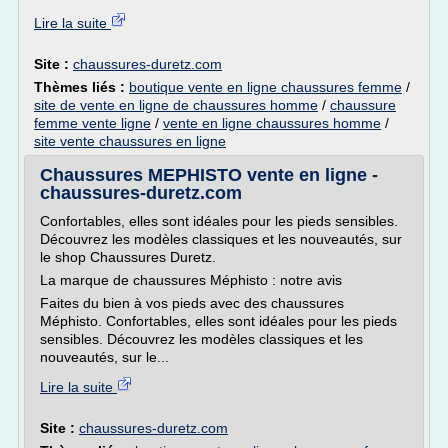
Lire la suite
Site :
chaussures-duretz.com
Thèmes liés :
boutique vente en ligne chaussures femme
/
site de vente en ligne de chaussures homme
/
chaussure
femme vente ligne
/
vente en ligne chaussures homme
/
site vente chaussures en ligne
Chaussures MEPHISTO vente en ligne -
chaussures-duretz.com
Confortables, elles sont idéales pour les pieds sensibles.
Découvrez les modèles classiques et les nouveautés, sur
le shop Chaussures Duretz.
La marque de chaussures Méphisto : notre avis
Faites du bien à vos pieds avec des chaussures
Méphisto. Confortables, elles sont idéales pour les pieds
sensibles. Découvrez les modèles classiques et les
nouveautés, sur le...
Lire la suite
Site :
chaussures-duretz.com