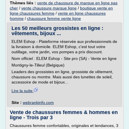
Thèmes liés :
vente de chaussure de marque en ligne pas
cher
/
vente chaussure marque ligne
/
boutique vente en
ligne chaussures femme
/
vente en ligne chaussures
homme
/
chaussure femme vente ligne
Les 50 meilleurs grossistes en ligne :
vêtements, bijoux ...
ELEM Eshop - Plateforme réservée aux professionnels de
la livraison à domicile. ELEM Eshop, c'est tout votre
outillage, votre jardin, vos pompes a prix discount.
Nom officiel : ELEM Eshop - Site pro (SA) - Vente en ligne
Montigny-le-Tilleul (Belgique)
Leaders des grossistes en ligne, grossiste de vêtement,
chaussure ou montre. Mais aussi des lunettes de soleil,
accessoire de mode et bijoux...
Lire la suite
Site :
webrankinfo.com
Vente de chaussures femmes & hommes en
ligne - Trois par 3
Chaussures femme confortables, originales et tendances, 3