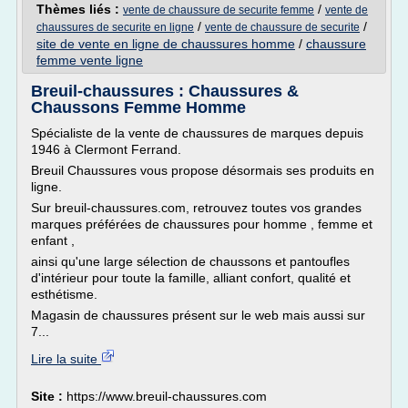
Thèmes liés :
/
vente de chaussure de securite femme
vente de
/
/
chaussures de securite en ligne
vente de chaussure de securite
site de vente en ligne de chaussures homme
/
chaussure
femme vente ligne
Breuil-chaussures : Chaussures &
Chaussons Femme Homme
Spécialiste de la vente de chaussures de marques depuis
1946 à Clermont Ferrand.
Breuil Chaussures vous propose désormais ses produits en
ligne.
Sur breuil-chaussures.com, retrouvez toutes vos grandes
marques préférées de chaussures pour homme , femme et
enfant ,
ainsi qu'une large sélection de chaussons et pantoufles
d'intérieur pour toute la famille, alliant confort, qualité et
esthétisme.
Magasin de chaussures présent sur le web mais aussi sur
7...
Lire la suite
Site :
https://www.breuil-chaussures.com