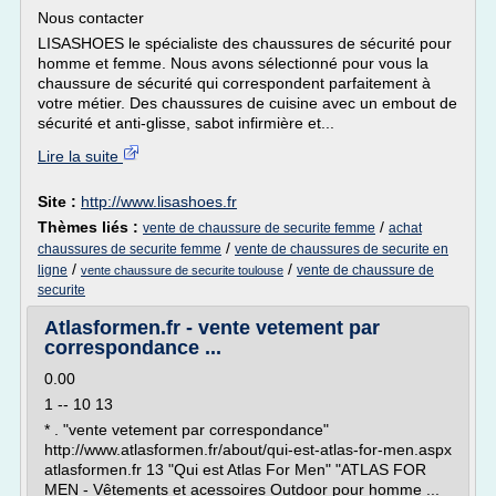
Nous contacter
LISASHOES le spécialiste des chaussures de sécurité pour
homme et femme. Nous avons sélectionné pour vous la
chaussure de sécurité qui correspondent parfaitement à
votre métier. Des chaussures de cuisine avec un embout de
sécurité et anti-glisse, sabot infirmière et...
Lire la suite
Site :
http://www.lisashoes.fr
Thèmes liés :
/
vente de chaussure de securite femme
achat
/
chaussures de securite femme
vente de chaussures de securite en
/
/
ligne
vente de chaussure de
vente chaussure de securite toulouse
securite
Atlasformen.fr - vente vetement par
correspondance ...
0.00
1 -- 10 13
* . "vente vetement par correspondance"
http://www.atlasformen.fr/about/qui-est-atlas-for-men.aspx
atlasformen.fr 13 "Qui est Atlas For Men" "ATLAS FOR
MEN - Vêtements et acessoires Outdoor pour homme ...