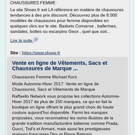
CHAUSSURES FEMME :
Le site Shoes.fr est LA référence en matière de chaussures
tendances à des prix discount. Découvrez plus de 8.000
modèles de chaussures pour femme disponibles en
quelques clics sur le site. Baskets Converse , ballerines,
sandales, bottes ou escarpins Geox , quel que soit...
Lire la suite
Site :
https://www.shoes.fr
Vente en ligne de Vêtements, Sacs et
Chaussures de Marque ...
Chaussures Femme Michael Kors
Mode Automne-Hiver 2017: Vente en ligne de
Chaussures, Sacs et Vêtements de Marque
Raffaello Network vous propose les collections Automne-
Hiver 2017 de plus de 150 marques, ce qui en fait la
boutique en ligne offrant le plus grand choix de haute
couture aujourd'hui disponible. Parmi les marques
proposées, vous reconnaitrez les noms illustres de la
grande tradition manufacturière italienne comme Prada,
Gucci, Tod's et Armani, mais aussi les prestigieuses
maisons françaises Dior et Pierre Balmain.