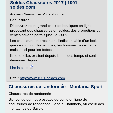
Soldes Chaussures 2017 | 1001-
soldes.com
Accueil Chaussures Vous abonner
Chaussures
Découvrez notre grand choix de boutiques en ligne
proposant des chaussures en soldes, des promotions et
ventes privées parfois jusqu'à -90%.
Les chaussures représentent l'indispensable d'un look
que ce soit pour les femmes, les hommes, les enfants
mais aussi pour les bébés.
En effet elles existent depuis la nuit des temps et sont
devenues depuis...
Lire la suite
Site :
http://www.1001-soldes.com
Chaussures de randonnée - Montania Sport
Chaussures de randonnée
Bienvenue sur notre espace de vente en ligne de
chaussures de randonnée. Basé à Chambéry, au coeur des
montagnes de Savoie....