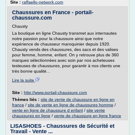
Site :
raffaello-network.com
Chaussures en France - portail-
chaussure.com
Chausty
La boutique en ligne Chausty transmet aux internautes
notre passion pour la chaussure ainsi que notre
expérience de chausseur maroquinier depuis 1920.
Chausty vends des chaussures, des sacs et des valises
pour femme, homme, enfant. On y retrouve plus de 360
marques sélectionnées avec soin par nos acheteuses
testeuses de chaussures, pour garantir à nos clients une
très bonne qualité...
Lire la suite
Site :
http://www.portail-chaussure.com
Thèmes liés :
site de vente de chaussure en ligne en
france
/
site de vente en ligne de chaussures homme
/
vente en ligne de chaussure d enfant
/
site vente
chaussures en ligne
/
vente de chaussure en ligne france
LISASHOES - Chaussures de Sécurité et
Travail - Vente ...