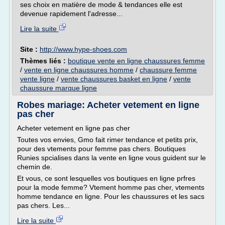
ses choix en matière de mode & tendances elle est
devenue rapidement l'adresse...
Lire la suite
Site :
http://www.hype-shoes.com
Thèmes liés :
boutique vente en ligne chaussures femme
/
vente en ligne chaussures homme
/
chaussure femme
vente ligne
/
vente chaussures basket en ligne
/
vente
chaussure marque ligne
Robes mariage: Acheter vetement en ligne
pas cher
Acheter vetement en ligne pas cher
Toutes vos envies, Gmo fait rimer tendance et petits prix,
pour des vtements pour femme pas chers. Boutiques
Runies spcialises dans la vente en ligne vous guident sur le
chemin de.
Et vous, ce sont lesquelles vos boutiques en ligne prfres
pour la mode femme? Vtement homme pas cher, vtements
homme tendance en ligne. Pour les chaussures et les sacs
pas chers. Les...
Lire la suite