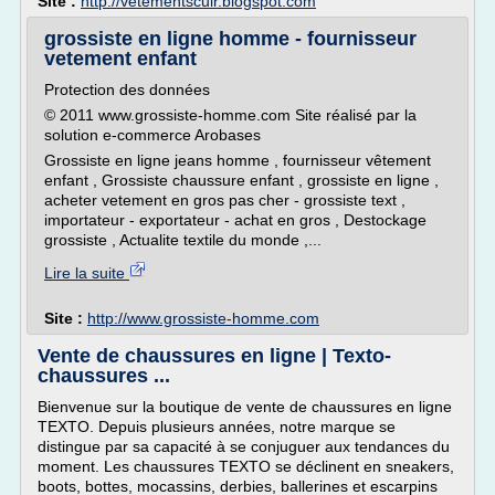
Site :
http://vetementscuir.blogspot.com
grossiste en ligne homme - fournisseur
vetement enfant
Protection des données
© 2011 www.grossiste-homme.com Site réalisé par la
solution e-commerce Arobases
Grossiste en ligne jeans homme , fournisseur vêtement
enfant , Grossiste chaussure enfant , grossiste en ligne ,
acheter vetement en gros pas cher - grossiste text ,
importateur - exportateur - achat en gros , Destockage
grossiste , Actualite textile du monde ,...
Lire la suite
Site :
http://www.grossiste-homme.com
Vente de chaussures en ligne | Texto-
chaussures ...
Bienvenue sur la boutique de vente de chaussures en ligne
TEXTO. Depuis plusieurs années, notre marque se
distingue par sa capacité à se conjuguer aux tendances du
moment. Les chaussures TEXTO se déclinent en sneakers,
boots, bottes, mocassins, derbies, ballerines et escarpins