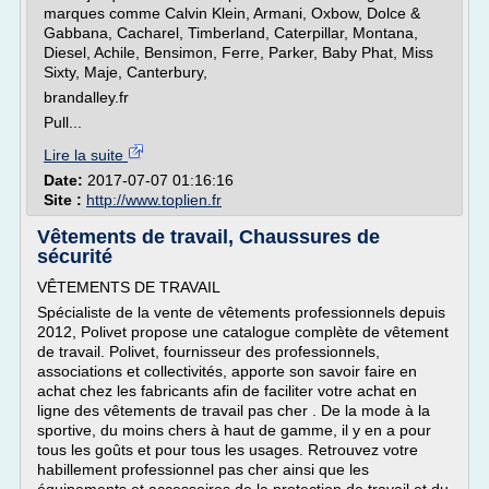
marques comme Calvin Klein, Armani, Oxbow, Dolce &
Gabbana, Cacharel, Timberland, Caterpillar, Montana,
Diesel, Achile, Bensimon, Ferre, Parker, Baby Phat, Miss
Sixty, Maje, Canterbury,
brandalley.fr
Pull...
Lire la suite
Date:
2017-07-07 01:16:16
Site :
http://www.toplien.fr
Vêtements de travail, Chaussures de
sécurité
VÊTEMENTS DE TRAVAIL
Spécialiste de la vente de vêtements professionnels depuis
2012, Polivet propose une catalogue complète de vêtement
de travail. Polivet, fournisseur des professionnels,
associations et collectivités, apporte son savoir faire en
achat chez les fabricants afin de faciliter votre achat en
ligne des vêtements de travail pas cher . De la mode à la
sportive, du moins chers à haut de gamme, il y en a pour
tous les goûts et pour tous les usages. Retrouvez votre
habillement professionnel pas cher ainsi que les