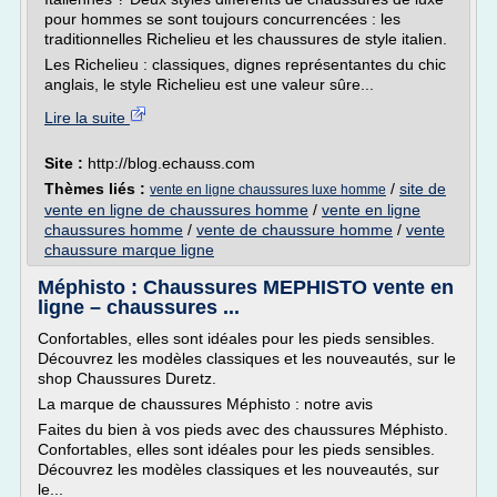
pour hommes se sont toujours concurrencées : les
traditionnelles Richelieu et les chaussures de style italien.
Les Richelieu : classiques, dignes représentantes du chic
anglais, le style Richelieu est une valeur sûre...
Lire la suite
Site :
http://blog.echauss.com
Thèmes liés :
/
site de
vente en ligne chaussures luxe homme
vente en ligne de chaussures homme
/
vente en ligne
chaussures homme
/
vente de chaussure homme
/
vente
chaussure marque ligne
Méphisto : Chaussures MEPHISTO vente en
ligne – chaussures ...
Confortables, elles sont idéales pour les pieds sensibles.
Découvrez les modèles classiques et les nouveautés, sur le
shop Chaussures Duretz.
La marque de chaussures Méphisto : notre avis
Faites du bien à vos pieds avec des chaussures Méphisto.
Confortables, elles sont idéales pour les pieds sensibles.
Découvrez les modèles classiques et les nouveautés, sur
le...