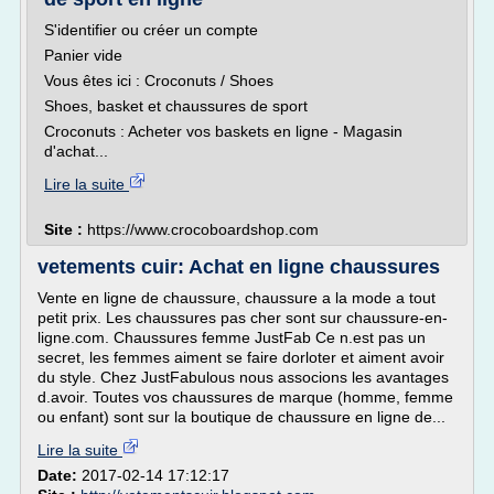
S'identifier ou créer un compte
Panier vide
Vous êtes ici : Croconuts / Shoes
Shoes, basket et chaussures de sport
Croconuts : Acheter vos baskets en ligne - Magasin
d'achat...
Lire la suite
Site :
https://www.crocoboardshop.com
vetements cuir: Achat en ligne chaussures
Vente en ligne de chaussure, chaussure a la mode a tout
petit prix. Les chaussures pas cher sont sur chaussure-en-
ligne.com. Chaussures femme JustFab Ce n.est pas un
secret, les femmes aiment se faire dorloter et aiment avoir
du style. Chez JustFabulous nous associons les avantages
d.avoir. Toutes vos chaussures de marque (homme, femme
ou enfant) sont sur la boutique de chaussure en ligne de...
Lire la suite
Date:
2017-02-14 17:12:17