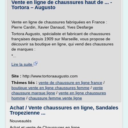
Vente en ligne de chaussures haut de ... -
Tortora – Augusto
Vente en ligne de chaussures fabriquées en France :
Pierre Cardin, Xavier Danaud, Yves Desfarge
Tortora Augusto, spécialiste et fabricant de chaussures
françaises depuis 1909 sur Marseille, vous propose de
découvrir sa boutique en ligne, qui vend des chaussures
de marques :
*...
Lire la suite
Site :
http://www.tortoraaugusto.com
Thèmes liés :
vente de chaussure en ligne france
/
boutique vente en ligne chaussures femme
/
vente
chaussure marque ligne
/
vente en ligne chaussures
homme
/
chaussure femme vente ligne
Achat / Vente chaussures en ligne, Sandales
Tropezienne ...
Nouveautés
Achat et vente de Chaussures en ligne