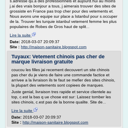
s.adresse qu.a des professionnels et aujourd.hui au moins
j.ai des vrais bonjour a tous, j aimerais trouver des sites de
grossiste en France pas trop cher pour des vetements et.
Nous avons une equipe sur place a Istanbul pour s.occuper
de la. Trouver les turquie istanbul vetement femme les plus
populaires de Robes de Gros haut de split...
Lire la suite
Date:
2018-03-07 20:09:37
Site :
http://maison-sanitaire.blogspot.com
Tuyaux: Vetement chinois pas cher de
marque livraison gratuite
coucou les filles jai recement decouvert un site chinois
pas cher du je viens de faire une commande factice et
arrivee a la livraison ils te faut se mefier des sites chinois,
la plupart des vetements sont copiees de marques.
Juste genial, livraison tres rapide et service clientele au
top, c.est la bas q ue chose est sur: Laissez tomber les
sites chinois, c.est pas de la bonne qualite. Site de...
Lire la suite
Date:
2018-03-07 20:09:37
Site :
http://maison-sanitaire.blogspot.com