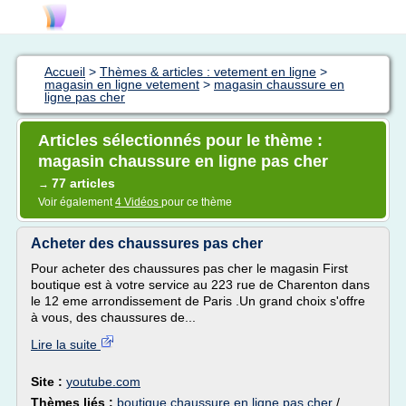
Accueil
>
Thèmes & articles : vetement en ligne
>
magasin en ligne vetement
>
magasin chaussure en
ligne pas cher
Articles sélectionnés pour le thème :
magasin chaussure en ligne pas cher
77 articles
→
Voir également
4 Vidéos
pour ce thème
Acheter des chaussures pas cher
Pour acheter des chaussures pas cher le magasin First
boutique est à votre service au 223 rue de Charenton dans
le 12 eme arrondissement de Paris .Un grand choix s'offre
à vous, des chaussures de...
Lire la suite
Site :
youtube.com
Thèmes liés :
boutique chaussure en ligne pas cher
/