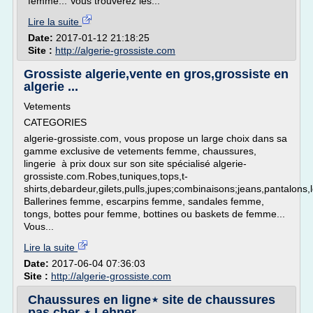
femme... Vous trouverez les...
Lire la suite
Date:
2017-01-12 21:18:25
Site :
http://algerie-grossiste.com
Grossiste algerie,vente en gros,grossiste en
algerie ...
Vetements
CATEGORIES
algerie-grossiste.com, vous propose un large choix dans sa
gamme exclusive de vetements femme, chaussures,
lingerie à prix doux sur son site spécialisé algerie-
grossiste.com.Robes,tuniques,tops,t-
shirts,debardeur,gilets,pulls,jupes;combinaisons;jeans,pantalons
Ballerines femme, escarpins femme, sandales femme,
tongs, bottes pour femme, bottines ou baskets de femme...
Vous...
Lire la suite
Date:
2017-06-04 07:36:03
Site :
http://algerie-grossiste.com
Chaussures en ligne⋆ site de chaussures
pas cher ⋆ Lehner ...