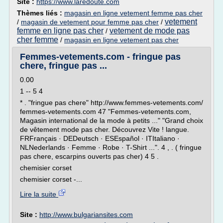
Site :
https://www.laredoute.com
Thèmes liés :
magasin en ligne vetement femme pas cher
vetement
/
magasin de vetement pour femme pas cher
/
femme en ligne pas cher
vetement de mode pas
/
cher femme
/
magasin en ligne vetement pas cher
Femmes-vetements.com - fringue pas
chere, fringue pas ...
0.00
1 -- 5 4
* . "fringue pas chere" http://www.femmes-vetements.com/
femmes-vetements.com 47 "Femmes-vetements.com,
Magasin international de la mode à petits ..." "Grand choix
de vêtement mode pas cher. Découvrez Vite ! langue.
FRFrançais · DEDeutsch · ESEspañol · ITItaliano ·
NLNederlands · Femme · Robe · T-Shirt ...". 4 , . ( fringue
pas chere, escarpins ouverts pas cher) 4 5 .
chemisier corset
chemisier corset -...
Lire la suite
Site :
http://www.bulgariansites.com