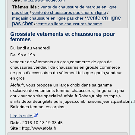
Site :
http://www.modeco.tn
Thèmes liés :
vente de chaussure de marque en ligne
pas cher
/
vente de chaussures pas cher en ligne
/
vente en ligne
magasin chaussure en ligne pas cher
/
pas cher
/
vente en ligne chaussures homme
Grossiste vetements et chaussures pour
femmes
Du lundi au vendredi
De 9h à 19h
vendeur de vêtements en gros,commerce de gros de
chaussures,vendeur de chaussures en gros,le commerce
de gros d'accessoires du vêtement tels que gants,vendeur
en gros
Afofa.fr, vous propose un large choix dans sa gamme
exclusive de vetements femme, chaussures, lingerie à prix
doux sur son site spécialisé afofa.fr.Robes,tuniques,tops,t-
shirts,debardeur,gilets,pulls,jupes;combinaisons;jeans,pantalons
Ballerines femme, escarpins...
Lire la suite
Date:
2016-10-13 19:33:45
Site :
http://www.afofa.fr