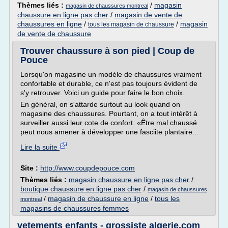
Thèmes liés :
/
magasin
magasin de chaussures montreal
chaussure en ligne pas cher
/
magasin de vente de
chaussures en ligne
/
/
magasin
tous les magasin de chaussure
de vente de chaussure
Trouver chaussure à son pied | Coup de
Pouce
Lorsqu'on magasine un modèle de chaussures vraiment
confortable et durable, ce n'est pas toujours évident de
s'y retrouver. Voici un guide pour faire le bon choix.
En général, on s'attarde surtout au look quand on
magasine des chaussures. Pourtant, on a tout intérêt à
surveiller aussi leur cote de confort. «Être mal chaussé
peut nous amener à développer une fasciite plantaire...
Lire la suite
Site :
http://www.coupdepouce.com
Thèmes liés :
magasin chaussure en ligne pas cher
/
boutique chaussure en ligne pas cher
/
magasin de chaussures
/
magasin de chaussure en ligne
/
tous les
montreal
magasins de chaussures femmes
vetements enfants - grossiste algerie.com