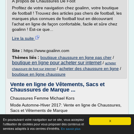
À propos de Chaussures De Foot
Profitez de votre navigation chez goalinn, votre boutique
de football ! Trouvez des articles pas chers de football, les
marques plus connues de football tout en découvrant
l'achat en ligne de façon confortable, facile et sûre chez
goalinn ! Est-ce que...
Lire la suite
Site :
https://www.goalinn.com
Thèmes liés :
boutique chaussure en ligne pas cher
/
boutique en ligne pour acheter sur internet
/
acheter
/
acheter des chaussure en ligne
/
chaussure de foot sur internet
boutique en ligne chaussure
Vente en ligne de Vêtements, Sacs et
Chaussures de Marque ...
Chaussures Femme Michael Kors
Mode Automne-Hiver 2017: Vente en ligne de Chaussures,
Sacs et Vêtements de Marque
Raffaello Network vous propose les collections Automne-
En poursuivant votre navigation sur ce site, vous acceptez
X
Hiver 2017 de plus de 150 marques, ce qui en fait la
l'utilisation de cookies pour vous proposer des contenus et
boutique en ligne offrant le plus grand choix de haute
services adaptés à vos centres d'intérêts.
En savoir plus
couture aujourd'hui disponible. Parmi les marques