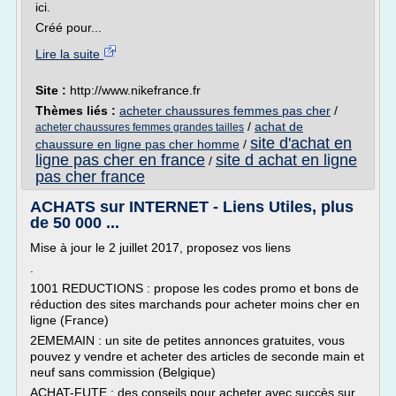
ici.
Créé pour...
Lire la suite
Site :
http://www.nikefrance.fr
Thèmes liés :
acheter chaussures femmes pas cher
/
/
achat de
acheter chaussures femmes grandes tailles
site d'achat en
chaussure en ligne pas cher homme
/
ligne pas cher en france
site d achat en ligne
/
pas cher france
ACHATS sur INTERNET - Liens Utiles, plus
de 50 000 ...
Mise à jour le 2 juillet 2017, proposez vos liens
.
1001 REDUCTIONS : propose les codes promo et bons de
réduction des sites marchands pour acheter moins cher en
ligne (France)
2EMEMAIN : un site de petites annonces gratuites, vous
pouvez y vendre et acheter des articles de seconde main et
neuf sans commission (Belgique)
ACHAT-FUTE : des conseils pour acheter avec succès sur