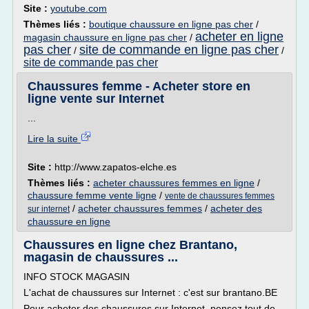
Site :
youtube.com
Thèmes liés :
boutique chaussure en ligne pas cher
/
acheter en ligne
magasin chaussure en ligne pas cher
/
pas cher
site de commande en ligne pas cher
/
/
site de commande pas cher
Chaussures femme - Acheter store en
ligne vente sur Internet
...
Lire la suite
Site :
http://www.zapatos-elche.es
Thèmes liés :
acheter chaussures femmes en ligne
/
chaussure femme vente ligne
/
vente de chaussures femmes
/
acheter chaussures femmes
/
acheter des
sur internet
chaussure en ligne
Chaussures en ligne chez Brantano,
magasin de chaussures ...
INFO STOCK MAGASIN
L'achat de chaussures sur Internet : c'est sur brantano.BE
Pour acheter des chaussures sur Internet, pensez tout de