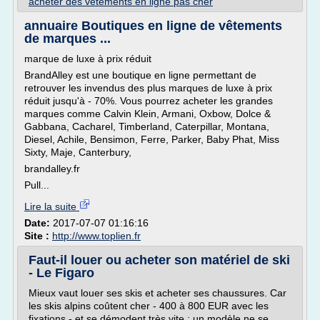
acheter des vetements en ligne pas cher
annuaire Boutiques en ligne de vêtements
de marques ...
marque de luxe à prix réduit
BrandAlley est une boutique en ligne permettant de
retrouver les invendus des plus marques de luxe à prix
réduit jusqu'à - 70%. Vous pourrez acheter les grandes
marques comme Calvin Klein, Armani, Oxbow, Dolce &
Gabbana, Cacharel, Timberland, Caterpillar, Montana,
Diesel, Achile, Bensimon, Ferre, Parker, Baby Phat, Miss
Sixty, Maje, Canterbury,
brandalley.fr
Pull...
Lire la suite
Date:
2017-07-07 01:16:16
Site :
http://www.toplien.fr
Faut-il louer ou acheter son matériel de ski
- Le Figaro
Mieux vaut louer ses skis et acheter ses chaussures. Car
les skis alpins coûtent cher - 400 à 800 EUR avec les
fixations - et se démodent très vite : un modèle ne se