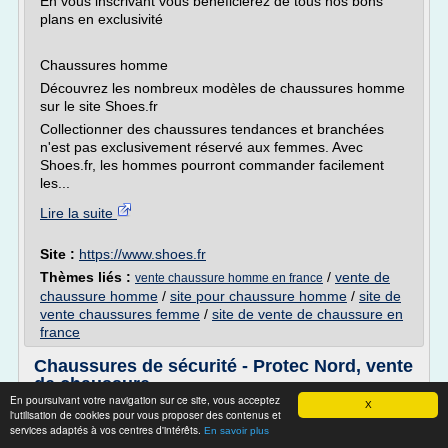
En vous inscrivant vous bénéficierez de tous nos bons
plans en exclusivité
Chaussures homme
Découvrez les nombreux modèles de chaussures homme
sur le site Shoes.fr
Collectionner des chaussures tendances et branchées
n'est pas exclusivement réservé aux femmes. Avec
Shoes.fr, les hommes pourront commander facilement
les...
Lire la suite
Site :
https://www.shoes.fr
Thèmes liés :
/
vente de
vente chaussure homme en france
chaussure homme
/
site pour chaussure homme
/
site de
vente chaussures femme
/
site de vente de chaussure en
france
Chaussures de sécurité - Protec Nord, vente
de chaussure ...
En poursuivant votre navigation sur ce site, vous acceptez
X
Chaussures de sécurité...
l'utilisation de cookies pour vous proposer des contenus et
services adaptés à vos centres d'intérêts.
En savoir plus
Chaussures de sécurité, chaussures de travail, chaussures