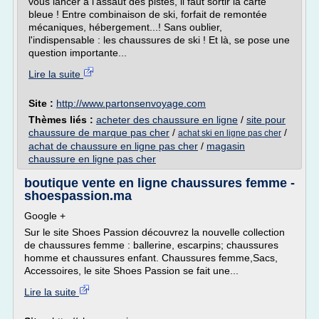
vous lancer à l'assaut des pistes, il faut sortir la carte
bleue ! Entre combinaison de ski, forfait de remontée
mécaniques, hébergement...! Sans oublier,
l'indispensable : les chaussures de ski ! Et là, se pose une
question importante...
Lire la suite
Site :
http://www.partonsenvoyage.com
Thèmes liés :
acheter des chaussure en ligne
/
site pour
chaussure de marque pas cher
/
/
achat ski en ligne pas cher
achat de chaussure en ligne pas cher
/
magasin
chaussure en ligne pas cher
boutique vente en ligne chaussures femme -
shoespassion.ma
Google +
Sur le site Shoes Passion découvrez la nouvelle collection
de chaussures femme : ballerine, escarpins; chaussures
homme et chaussures enfant. Chaussures femme,Sacs,
Accessoires, le site Shoes Passion se fait une...
Lire la suite