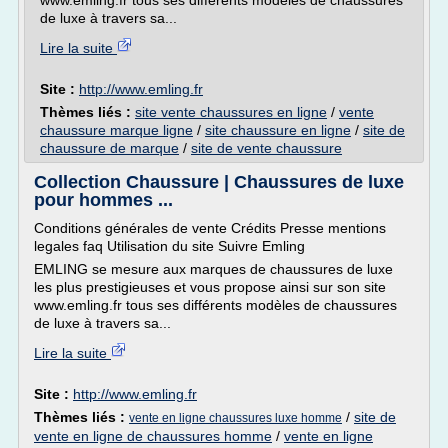
www.emling.fr tous ses différents modèles de chaussures
de luxe à travers sa...
Lire la suite
Site :
http://www.emling.fr
Thèmes liés :
site vente chaussures en ligne
/
vente
chaussure marque ligne
/
site chaussure en ligne
/
site de
chaussure de marque
/
site de vente chaussure
Collection Chaussure | Chaussures de luxe
pour hommes ...
Conditions générales de vente Crédits Presse mentions
legales faq Utilisation du site Suivre Emling
EMLING se mesure aux marques de chaussures de luxe
les plus prestigieuses et vous propose ainsi sur son site
www.emling.fr tous ses différents modèles de chaussures
de luxe à travers sa...
Lire la suite
Site :
http://www.emling.fr
Thèmes liés :
/
site de
vente en ligne chaussures luxe homme
vente en ligne de chaussures homme
/
vente en ligne