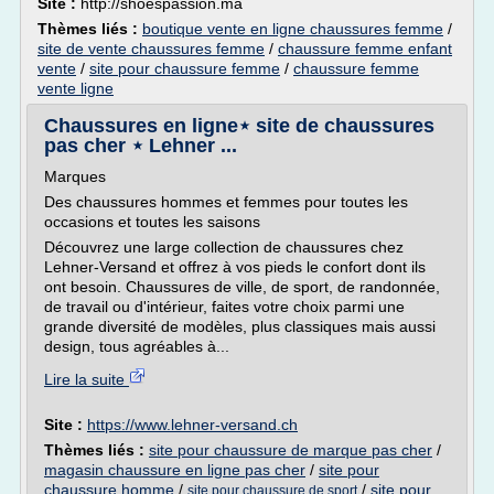
Site :
http://shoespassion.ma
Thèmes liés :
boutique vente en ligne chaussures femme
/
site de vente chaussures femme
/
chaussure femme enfant
vente
/
site pour chaussure femme
/
chaussure femme
vente ligne
Chaussures en ligne⋆ site de chaussures
pas cher ⋆ Lehner ...
Marques
Des chaussures hommes et femmes pour toutes les
occasions et toutes les saisons
Découvrez une large collection de chaussures chez
Lehner-Versand et offrez à vos pieds le confort dont ils
ont besoin. Chaussures de ville, de sport, de randonnée,
de travail ou d'intérieur, faites votre choix parmi une
grande diversité de modèles, plus classiques mais aussi
design, tous agréables à...
Lire la suite
Site :
https://www.lehner-versand.ch
Thèmes liés :
site pour chaussure de marque pas cher
/
magasin chaussure en ligne pas cher
/
site pour
chaussure homme
/
/
site pour
site pour chaussure de sport