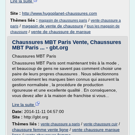
Lire la suite
Site :
http://www.hugoplanet-chaussures.com
Thèmes liés :
/
magasin de chaussures paris
vente chaussure a
/
magasin de vente de chaussure
/
paris
tous les magasin de
/
vente de chaussure de marque
chaussure
Chaussures MBT Paris Vente, Chaussures
MBT Paris ... - gbt.org
Chaussures MBT Paris
Chaussures MBT Paris sont maintenant très à la mode ,
et beaucoup de gens ne savent pas comment choisir une
paire de leurs propres chaussures . Nous sélectionnons
communément les marques bien connus qui assurent la
gestion normalisée , la procédure de production
rigoureuse et une excellente qualité . En conséquence,
vous devez aller à la maison de franchise si vous...
Lire la suite
Date:
2014-11-11 04:57:00
Site :
http://gbt.org
Thèmes liés :
/
/
vente chaussure a paris
vente chaussure cuir
chaussure femme vente ligne
/
vente chaussure marque