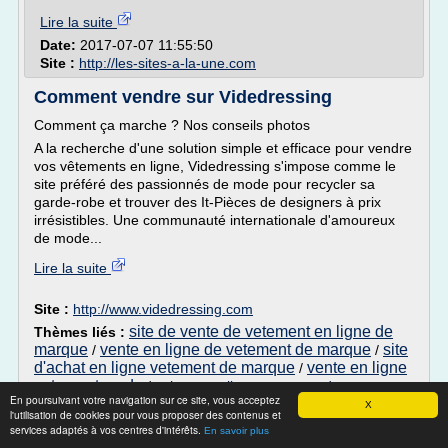
Lire la suite
Date:
2017-07-07 11:55:50
Site :
http://les-sites-a-la-une.com
Comment vendre sur Videdressing
Comment ça marche ? Nos conseils photos
A la recherche d'une solution simple et efficace pour vendre
vos vêtements en ligne, Videdressing s'impose comme le
site préféré des passionnés de mode pour recycler sa
garde-robe et trouver des It-Pièces de designers à prix
irrésistibles. Une communauté internationale d'amoureux
de mode...
Lire la suite
Site :
http://www.videdressing.com
site de vente de vetement en ligne de
Thèmes liés :
marque
vente en ligne de vetement de marque
site
/
/
d'achat en ligne vetement de marque
vente en ligne
/
vetement mode
/
acheter en ligne vetement de marque
En poursuivant votre navigation sur ce site, vous acceptez
X
l'utilisation de cookies pour vous proposer des contenus et
Faire son shopping moins cher en ligne |
services adaptés à vos centres d'intérêts.
En savoir plus
PaidPR