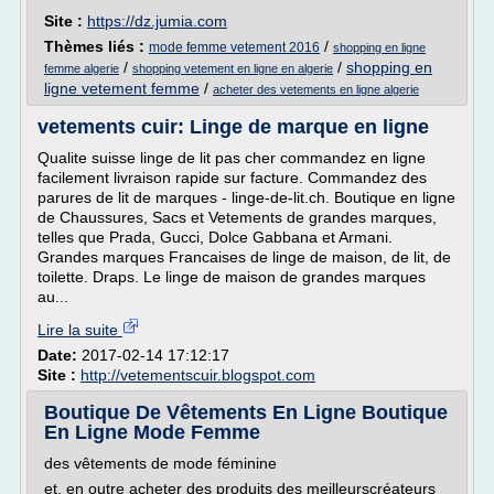
Site :
https://dz.jumia.com
Thèmes liés :
/
mode femme vetement 2016
shopping en ligne
/
/
shopping en
femme algerie
shopping vetement en ligne en algerie
ligne vetement femme
/
acheter des vetements en ligne algerie
vetements cuir: Linge de marque en ligne
Qualite suisse linge de lit pas cher commandez en ligne
facilement livraison rapide sur facture. Commandez des
parures de lit de marques - linge-de-lit.ch. Boutique en ligne
de Chaussures, Sacs et Vetements de grandes marques,
telles que Prada, Gucci, Dolce Gabbana et Armani.
Grandes marques Francaises de linge de maison, de lit, de
toilette. Draps. Le linge de maison de grandes marques
au...
Lire la suite
Date:
2017-02-14 17:12:17
Site :
http://vetementscuir.blogspot.com
Boutique De Vêtements En Ligne Boutique
En Ligne Mode Femme
des vêtements de mode féminine
et, en outre acheter des produits des meilleurscréateurs