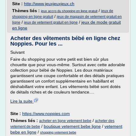
Site :
http://www.jeuxjeuxjeux.ch
Thèmes liés :
/
jeux de
jeux accro du shopping en ligne gratuit
/
shopping en ligne gratuit
jeux de magasin de vetement gratuit en
/
/
jeux de mode gratuit
ligne
jeux de vetement gratuit en ligne
en ligne
Acheter des vêtements bébé en ligne chez
Noppies. Pour les ...
Suivant
Faire du shopping pour votre petit est bien sûr plus
chouette que pour vous-même. Surtout avec cette adorable
collection pour bébé de Noppies. Les doux matériaux
garantissent une coupe confortable et des détails pratiques
garantissent un confort supplémentaire en habillant et
déshabillant votre enfant. Les vêtements bébé sont dotés
de détails riches et de couleurs tendance....
Lire la suite
Site :
https://www.noppies.com
Thèmes liés :
/
acheter en ligne vetement bebe
acheter des
/
boutique vetement bebe ligne
/
vetement
vetement de bebe
bebe en ligne
/
shopping vetement bebe