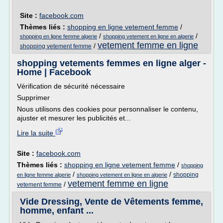
Site :
facebook.com
Thèmes liés :
shopping en ligne vetement femme
/
/
/
shopping en ligne femme algerie
shopping vetement en ligne en algerie
vetement femme en ligne
/
shopping vetement femme
shopping vetements femmes en ligne alger -
Home | Facebook
Vérification de sécurité nécessaire
Supprimer
Nous utilisons des cookies pour personnaliser le contenu,
ajuster et mesurer les publicités et...
Lire la suite
Site :
facebook.com
Thèmes liés :
shopping en ligne vetement femme
/
shopping
/
/
shopping
en ligne femme algerie
shopping vetement en ligne en algerie
vetement femme en ligne
/
vetement femme
Vide Dressing, Vente de Vêtements femme,
homme, enfant ...