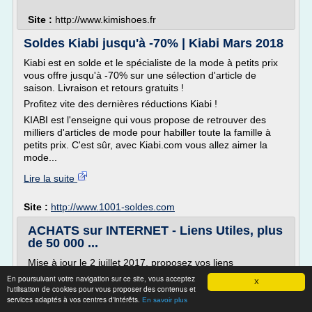
Site :
http://www.kimishoes.fr
Soldes Kiabi jusqu'à -70% | Kiabi Mars 2018
Kiabi est en solde et le spécialiste de la mode à petits prix
vous offre jusqu'à -70% sur une sélection d'article de
saison. Livraison et retours gratuits !
Profitez vite des dernières réductions Kiabi !
KIABI est l'enseigne qui vous propose de retrouver des
milliers d'articles de mode pour habiller toute la famille à
petits prix. C'est sûr, avec Kiabi.com vous allez aimer la
mode...
Lire la suite
Site :
http://www.1001-soldes.com
ACHATS sur INTERNET - Liens Utiles, plus
de 50 000 ...
Mise à jour le 2 juillet 2017, proposez vos liens
En poursuivant votre navigation sur ce site, vous acceptez
.
X
l'utilisation de cookies pour vous proposer des contenus et
1001 REDUCTIONS : propose les codes promo et bons
services adaptés à vos centres d'intérêts.
En savoir plus
de réduction des sites marchands pour acheter moins