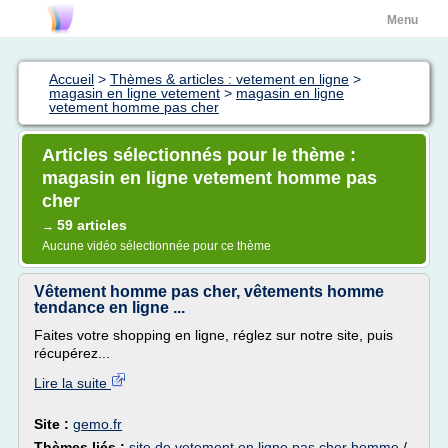
Menu
Accueil
>
Thèmes & articles : vetement en ligne
>
magasin en ligne vetement
>
magasin en ligne
vetement homme pas cher
Articles sélectionnés pour le thème :
magasin en ligne vetement homme pas
cher
59 articles
→
Aucune vidéo sélectionnée pour ce thème
Vêtement homme pas cher, vêtements homme
tendance en ligne ...
Faites votre shopping en ligne, réglez sur notre site, puis
récupérez...
Lire la suite
Site :
gemo.fr
Thèmes liés :
site de vetement en ligne pas cher homme
/