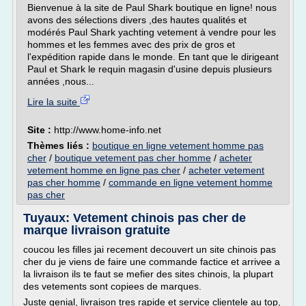
Bienvenue à la site de Paul Shark boutique en ligne! nous
avons des sélections divers ,des hautes qualités et
modérés Paul Shark yachting vetement à vendre pour les
hommes et les femmes avec des prix de gros et
l'expédition rapide dans le monde. En tant que le dirigeant
Paul et Shark le requin magasin d'usine depuis plusieurs
années ,nous...
Lire la suite
Site :
http://www.home-info.net
Thèmes liés :
boutique en ligne vetement homme pas
cher
/
boutique vetement pas cher homme
/
acheter
vetement homme en ligne pas cher
/
acheter vetement
pas cher homme
/
commande en ligne vetement homme
pas cher
Tuyaux: Vetement chinois pas cher de
marque livraison gratuite
coucou les filles jai recement decouvert un site chinois pas
cher du je viens de faire une commande factice et arrivee a
la livraison ils te faut se mefier des sites chinois, la plupart
des vetements sont copiees de marques.
Juste genial, livraison tres rapide et service clientele au top,