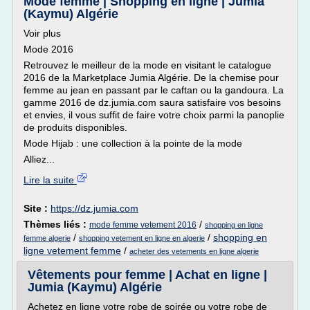
Mode femme | Shopping en ligne | Jumia
(Kaymu) Algérie
Voir plus
Mode 2016
Retrouvez le meilleur de la mode en visitant le catalogue
2016 de la Marketplace Jumia Algérie. De la chemise pour
femme au jean en passant par le caftan ou la gandoura. La
gamme 2016 de dz.jumia.com saura satisfaire vos besoins
et envies, il vous suffit de faire votre choix parmi la panoplie
de produits disponibles.
Mode Hijab : une collection à la pointe de la mode
Alliez...
Lire la suite
Site :
https://dz.jumia.com
Thèmes liés :
/
mode femme vetement 2016
shopping en ligne
/
/
shopping en
femme algerie
shopping vetement en ligne en algerie
ligne vetement femme
/
acheter des vetements en ligne algerie
Vêtements pour femme | Achat en ligne |
Jumia (Kaymu) Algérie
Achetez en ligne votre robe de soirée ou votre robe de