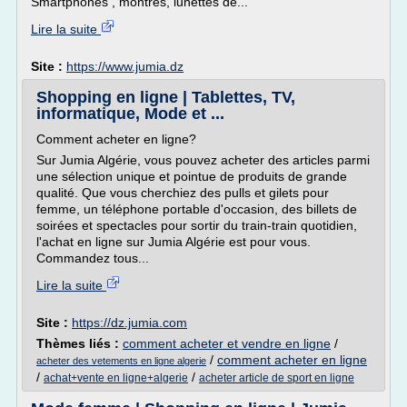
Smartphones , montres, lunettes de...
Lire la suite
Site :
https://www.jumia.dz
Shopping en ligne | Tablettes, TV,
informatique, Mode et ...
Comment acheter en ligne?
Sur Jumia Algérie, vous pouvez acheter des articles parmi
une sélection unique et pointue de produits de grande
qualité. Que vous cherchiez des pulls et gilets pour
femme, un téléphone portable d'occasion, des billets de
soirées et spectacles pour sortir du train-train quotidien,
l'achat en ligne sur Jumia Algérie est pour vous.
Commandez tous...
Lire la suite
Site :
https://dz.jumia.com
Thèmes liés :
comment acheter et vendre en ligne
/
/
comment acheter en ligne
acheter des vetements en ligne algerie
/
/
achat+vente en ligne+algerie
acheter article de sport en ligne