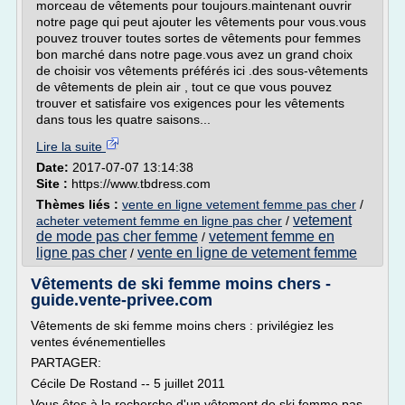
morceau de vêtements pour toujours.maintenant ouvrir
notre page qui peut ajouter les vêtements pour vous.vous
pouvez trouver toutes sortes de vêtements pour femmes
bon marché dans notre page.vous avez un grand choix
de choisir vos vêtements préférés ici .des sous-vêtements
de vêtements de plein air , tout ce que vous pouvez
trouver et satisfaire vos exigences pour les vêtements
dans tous les quatre saisons...
Lire la suite
Date:
2017-07-07 13:14:38
Site :
https://www.tbdress.com
Thèmes liés :
vente en ligne vetement femme pas cher
/
vetement
acheter vetement femme en ligne pas cher
/
de mode pas cher femme
vetement femme en
/
ligne pas cher
vente en ligne de vetement femme
/
Vêtements de ski femme moins chers -
guide.vente-privee.com
Vêtements de ski femme moins chers : privilégiez les
ventes événementielles
PARTAGER:
Cécile De Rostand -- 5 juillet 2011
Vous êtes à la recherche d'un vêtement de ski femme pas