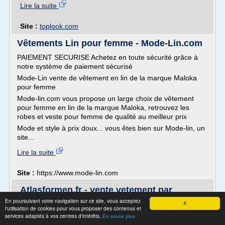
Lire la suite
Site :
toplook.com
Vêtements Lin pour femme - Mode-Lin.com
PAIEMENT SECURISE Achetez en toute sécurité grâce à
notre système de paiement sécurisé
Mode-Lin vente de vêtement en lin de la marque Maloka
pour femme
Mode-lin.com vous propose un large choix de vêtement
pour femme en lin de la marque Maloka, retrouvez les
robes et veste pour femme de qualité au meilleur prix
Mode et style à prix doux... vous êtes bien sur Mode-lin, un
site...
Lire la suite
Site :
https://www.mode-lin.com
Atlasformen.fr - vente vetement par
correspondance ...
En poursuivant votre navigation sur ce site, vous acceptez
X
l'utilisation de cookies pour vous proposer des contenus et
0.00
services adaptés à vos centres d'intérêts.
En savoir plus
1 -- 10 13