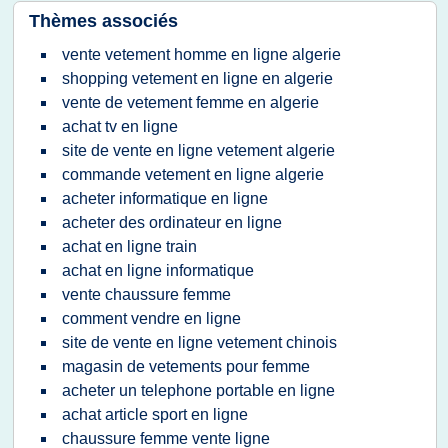
Thèmes associés
vente vetement homme en ligne algerie
shopping vetement en ligne en algerie
vente de vetement femme en algerie
achat tv en ligne
site de vente en ligne vetement algerie
commande vetement en ligne algerie
acheter informatique en ligne
acheter des ordinateur en ligne
achat en ligne train
achat en ligne informatique
vente chaussure femme
comment vendre en ligne
site de vente en ligne vetement chinois
magasin de vetements pour femme
acheter un telephone portable en ligne
achat article sport en ligne
chaussure femme vente ligne