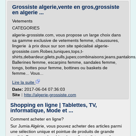
Grossiste algerie,vente en gros,grossiste
en algerie ...
Vetements
CATEGORIES
algerie-grossiste.com, vous propose un large choix dans
sa gamme exclusive de vetements femme, chaussures,
lingerie à prix doux sur son site spécialisé algerie-
grossiste.com.Robes,tuniques,tops,t-
shirts,debardeur,gilets,pulls,jupes;combinaisons;jeans,pantalon
Ballerines femme, escarpins femme, sandales femme,
tongs, bottes pour femme, bottines ou baskets de
femme... Vous...
Lire la suite
Date:
2017-06-04 07:36:03
Site :
http://algerie-grossiste.com
Shopping en ligne | Tablettes, TV,
informatique, Mode et ...
Comment acheter en ligne?
Sur Jumia Algérie, vous pouvez acheter des articles parmi
une sélection unique et pointue de produits de grande