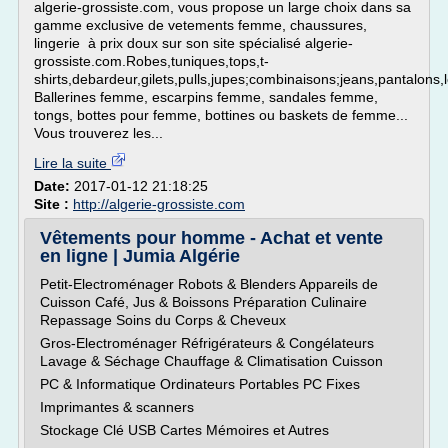
algerie-grossiste.com, vous propose un large choix dans sa
gamme exclusive de vetements femme, chaussures,
lingerie à prix doux sur son site spécialisé algerie-
grossiste.com.Robes,tuniques,tops,t-
shirts,debardeur,gilets,pulls,jupes;combinaisons;jeans,pantalons
Ballerines femme, escarpins femme, sandales femme,
tongs, bottes pour femme, bottines ou baskets de femme...
Vous trouverez les...
Lire la suite
Date:
2017-01-12 21:18:25
Site :
http://algerie-grossiste.com
Vêtements pour homme - Achat et vente
en ligne | Jumia Algérie
Petit-Electroménager Robots & Blenders Appareils de
Cuisson Café, Jus & Boissons Préparation Culinaire
Repassage Soins du Corps & Cheveux
Gros-Electroménager Réfrigérateurs & Congélateurs
Lavage & Séchage Chauffage & Climatisation Cuisson
PC & Informatique Ordinateurs Portables PC Fixes
Imprimantes & scanners
Stockage Clé USB Cartes Mémoires et Autres