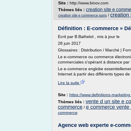
Site :
http://www.binov.com
creation site e comme
Thèmes liés :
creation
/
creation site e commerce paris
Définition : E-commerce » Dé
Ecrit par B.Bathelot , mis à jour le
28 juin 2017
Glossaires : Distribution / Marché | Fo
Le e-commerce ou commerce électroniq
commerciales s'opérant à distance par le
Le e-commerce englobe essentiellement
Internet à partir des différents types de
Lire la suite
Site :
https://www.definitions-marketin
vente d un site e 
Thèmes liés :
commerce
e commerce vente i
/
commerce
Agence web experte e-commerc