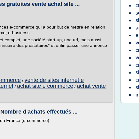
 gratuites vente achat site ...
c
s
s
onces e-commerce qui a pour but de mettre en relation
a
rce, e-business.
e
et complet, une société start-up, une url, mais aussi
v
"annuaire des prestataires" et enfin passer une annonce
c
v
c
s
commerce
vente de sites internet e
c
/
ternet
achat site e commerce
achat vente
/
/
s
i
 Nombre d'achats effectués ...
t en France (e-commerce)