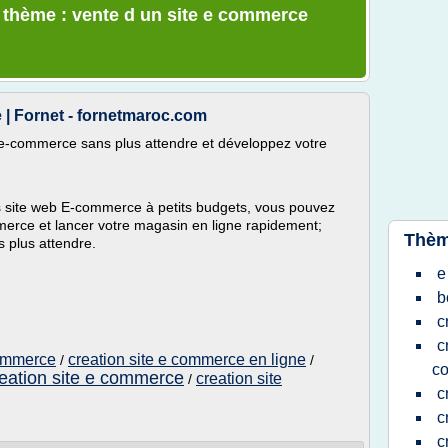
e thème : vente d un site e commerce
 | Fornet - fornetmaroc.com
b e-commerce sans plus attendre et développez votre
s site web E-commerce à petits budgets, vous pouvez
mmerce et lancer votre magasin en ligne rapidement;
Thèm
 plus attendre.
e
b
c
c
commerce
creation site e commerce en ligne
/
/
c
eation site e commerce
creation site
/
c
c
c