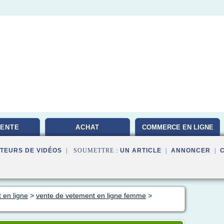
VENTE
ACHAT
COMMERCE EN LIGNE
TEURS DE VIDÉOS
| SOUMETTRE :
UN ARTICLE
|
ANNONCER
|
 en ligne
>
vente de vetement en ligne femme
>