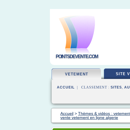
POINTSDEVENTE.COM
SITE 
VETEMENT
ACCUEIL
| CLASSEMENT :
SITES
,
AU
Accueil
>
Thèmes & vidéos : vetement
vente vetement en ligne algerie