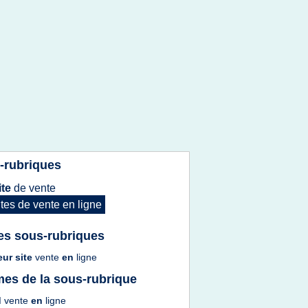
-rubriques
ite
de
vente
ites
de
vente
en
ligne
es sous-rubriques
eur site
vente
en
ligne
es de la sous-rubrique
d
vente
en
ligne