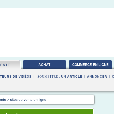
ACHAT
COMMERCE EN LIGNE
VENTE
TEURS DE VIDÉOS
| SOUMETTRE :
UN ARTICLE
|
ANNONCER
|
ente
>
sites de vente en ligne