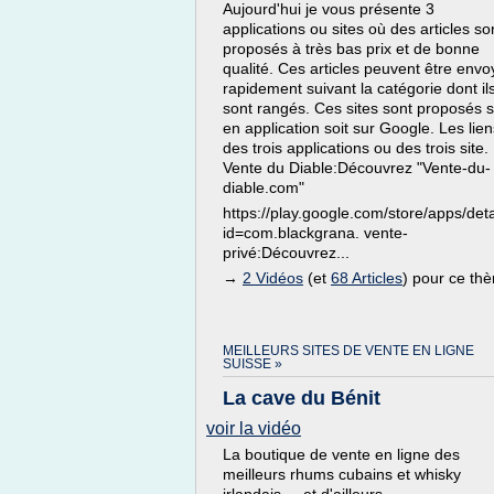
Aujourd'hui je vous présente 3
applications ou sites où des articles so
proposés à très bas prix et de bonne
qualité. Ces articles peuvent être envo
rapidement suivant la catégorie dont il
sont rangés. Ces sites sont proposés s
en application soit sur Google. Les lien
des trois applications ou des trois site.
Vente du Diable:Découvrez "Vente-du-
diable.com"
https://play.google.com/store/apps/deta
id=com.blackgrana. vente-
privé:Découvrez...
→
2 Vidéos
(et
68 Articles
) pour ce th
MEILLEURS SITES DE VENTE EN LIGNE
SUISSE »
La cave du Bénit
voir la vidéo
La boutique de vente en ligne des
meilleurs rhums cubains et whisky