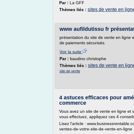
Par :
La GFF
sites de vente en lign
Thèmes liés :
www aufildutissu fr présentat
présentation du site de vente en ligne 
de paiements sécurisés.
Voir la suite
Par :
baudino christophe
sites de vente en lign
Thèmes liés :
site de vente
4 astuces efficaces pour amél
commerce
Vous avez un site de vente en ligne et 
vous effectuez, appliquez ces 4 conseil
Lisez l'article : www.businessrentable.
ventes-de-votre-site-de-vente-en-ligne