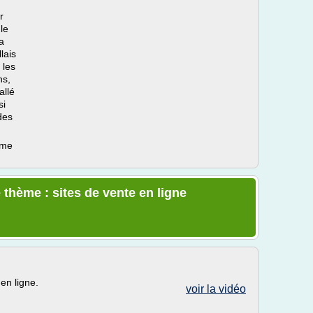
r
le
a
lais
 les
ns,
allé
si
des
ème
 thème : sites de vente en ligne
en ligne.
voir la vidéo