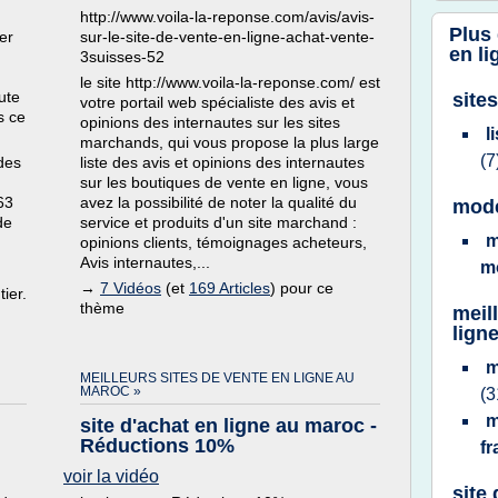
http://www.voila-la-reponse.com/avis/avis-
Plus
er
sur-le-site-de-vente-en-ligne-achat-vente-
en li
3suisses-52
le site http://www.voila-la-reponse.com/ est
ute
site
votre portail web spécialiste des avis et
s ce
opinions des internautes sur les sites
l
marchands, qui vous propose la plus large
(7
des
liste des avis et opinions des internautes
sur les boutiques de vente en ligne, vous
63
avez la possibilité de noter la qualité du
mode
de
service et produits d'un site marchand :
m
opinions clients, témoignages acheteurs,
Avis internautes,...
m
→
7 Vidéos
(et
169 Articles
) pour ce
ier.
thème
meil
lign
m
MEILLEURS SITES DE VENTE EN LIGNE AU
MAROC »
(3
m
site d'achat en ligne au maroc -
Réductions 10%
f
voir la vidéo
site