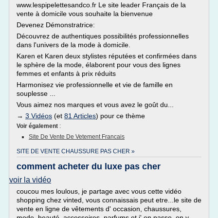
www.lespipelettesandco.fr Le site leader Français de la
vente à domicile vous souhaite la bienvenue
Devenez Démonstratrice:
Découvrez de authentiques possibilités professionnelles
dans l'univers de la mode à domicile.
Karen et Karen deux stylistes réputées et confirmées dans
le sphère de la mode, élaborent pour vous des lignes
femmes et enfants à prix réduits
Harmonisez vie professionnelle et vie de famille en
souplesse ...
Vous aimez nos marques et vous avez le goût du...
→
3 Vidéos
(et
81 Articles
) pour ce thème
Voir également
:
Site De Vente De Vetement Francais
SITE DE VENTE CHAUSSURE PAS CHER »
comment acheter du luxe pas cher
voir la vidéo
coucou mes loulous, je partage avec vous cette vidéo
shopping chez vinted, vous connaissais peut etre...le site de
vente en ligne de vêtements d' occasion, chaussures,
mode, beauté, accessoires, parfums et j' en passe, on y