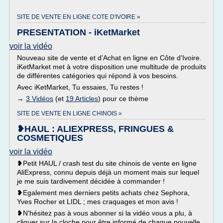
SITE DE VENTE EN LIGNE COTE D'IVOIRE »
PRESENTATION - iKetMarket
voir la vidéo
Nouveau site de vente et d'Achat en ligne en Côte d'Ivoire.
iKetMarket met à votre disposition une multitude de produits
de différentes catégories qui répond à vos besoins.
Avec iKetMarket, Tu essaies, Tu restes !
→
3 Vidéos
(et
19 Articles
) pour ce thème
SITE DE VENTE EN LIGNE CHINOIS »
❥HAUL : ALIEXPRESS, FRINGUES &
COSMETIQUES
voir la vidéo
❥Petit HAUL / crash test du site chinois de vente en ligne
AliExpress, connu depuis déjà un moment mais sur lequel
je me suis tardivement décidée à commander !
❥Egalement mes derniers petits achats chez Sephora,
Yves Rocher et LIDL ; mes craquages et mon avis !
❥N'hésitez pas à vous abonner si la vidéo vous a plu, à
cliquer sur la cloche pour être informé de chaque nouvelle