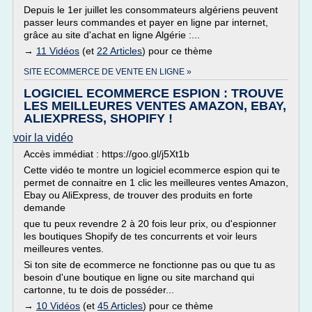
Depuis le 1er juillet les consommateurs algériens peuvent
passer leurs commandes et payer en ligne par internet,
grâce au site d'achat en ligne Algérie :...
→
11 Vidéos
(et
22 Articles
) pour ce thème
SITE ECOMMERCE DE VENTE EN LIGNE »
LOGICIEL ECOMMERCE ESPION : TROUVE
LES MEILLEURES VENTES AMAZON, EBAY,
ALIEXPRESS, SHOPIFY !
voir la vidéo
Accès immédiat : https://goo.gl/j5Xt1b
Cette vidéo te montre un logiciel ecommerce espion qui te
permet de connaitre en 1 clic les meilleures ventes Amazon,
Ebay ou AliExpress, de trouver des produits en forte
demande
que tu peux revendre 2 à 20 fois leur prix, ou d'espionner
les boutiques Shopify de tes concurrents et voir leurs
meilleures ventes.
Si ton site de ecommerce ne fonctionne pas ou que tu as
besoin d'une boutique en ligne ou site marchand qui
cartonne, tu te dois de posséder...
→
10 Vidéos
(et
45 Articles
) pour ce thème