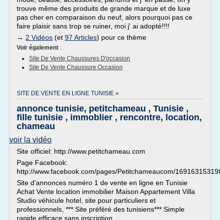
trouve même des produits de grande marque et de luxe
pas cher en comparaison du neuf, alors pourquoi pas ce
faire plaisir sans trop se ruiner, moi j' ai adopté!!!!
→
2 Vidéos
(et
97 Articles
) pour ce thème
Voir également
:
Site De Vente Chaussures D'occasion
Site De Vente Chaussure Occasion
SITE DE VENTE EN LIGNE TUNISIE »
annonce tunisie, petitchameau , Tunisie ,
fille tunisie , immoblier , rencontre, location,
chameau
voir la vidéo
Site officiel: http://www.petitchameau.com
Page Facebook:
http://www.facebook.com/pages/Petitchameaucom/16916315319
Site d'annonces numéro 1 de vente en ligne en Tunisie
Achat Vente location immobilier Maison Appartement Villa
Studio véhicule hotel, site pour particuliers et
professionnels, *** Site préféré des tunisiens*** Simple
rapide efficace sans inscription