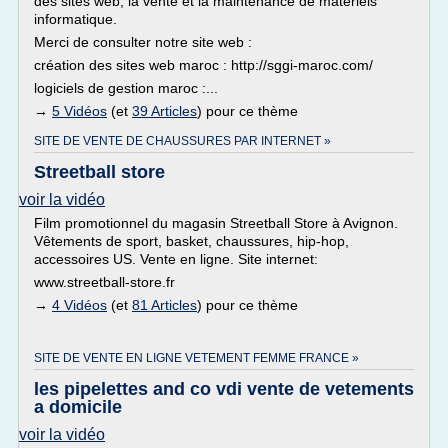
des sites web, la vente et la maintenance de matériels
informatique.
Merci de consulter notre site web :
création des sites web maroc : http://sggi-maroc.com/
logiciels de gestion maroc :...
→
5 Vidéos
(et
39 Articles
) pour ce thème
SITE DE VENTE DE CHAUSSURES PAR INTERNET »
Streetball store
voir la vidéo
Film promotionnel du magasin Streetball Store à Avignon.
Vêtements de sport, basket, chaussures, hip-hop,
accessoires US. Vente en ligne. Site internet:
www.streetball-store.fr
→
4 Vidéos
(et
81 Articles
) pour ce thème
SITE DE VENTE EN LIGNE VETEMENT FEMME FRANCE »
les pipelettes and co vdi vente de vetements
a domicile
voir la vidéo