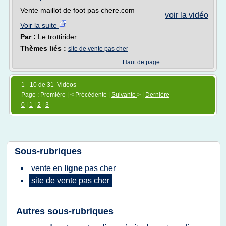
Vente maillot de foot pas chere.com
voir la vidéo
Voir la suite
Par :
Le trottirider
Thèmes liés :
site de vente pas cher
Haut de page
1 - 10 de 31 Vidéos
Page : Première | < Précédente |
Suivante
> |
Dernière
0
|
1
|
2
|
3
Sous-rubriques
vente
en
ligne
pas
cher
site
de
vente
pas
cher
Autres sous-rubriques