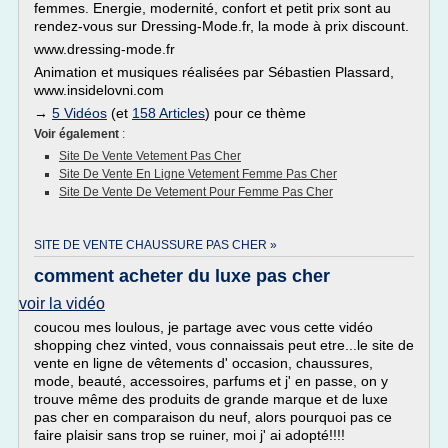
femmes. Energie, modernité, confort et petit prix sont au
rendez-vous sur Dressing-Mode.fr, la mode à prix discount.
www.dressing-mode.fr
Animation et musiques réalisées par Sébastien Plassard,
www.insidelovni.com
→
5 Vidéos
(et
158 Articles
) pour ce thème
Voir également
:
Site De Vente Vetement Pas Cher
Site De Vente En Ligne Vetement Femme Pas Cher
Site De Vente De Vetement Pour Femme Pas Cher
SITE DE VENTE CHAUSSURE PAS CHER »
comment acheter du luxe pas cher
voir la vidéo
coucou mes loulous, je partage avec vous cette vidéo
shopping chez vinted, vous connaissais peut etre...le site de
vente en ligne de vêtements d' occasion, chaussures,
mode, beauté, accessoires, parfums et j' en passe, on y
trouve même des produits de grande marque et de luxe
pas cher en comparaison du neuf, alors pourquoi pas ce
faire plaisir sans trop se ruiner, moi j' ai adopté!!!!