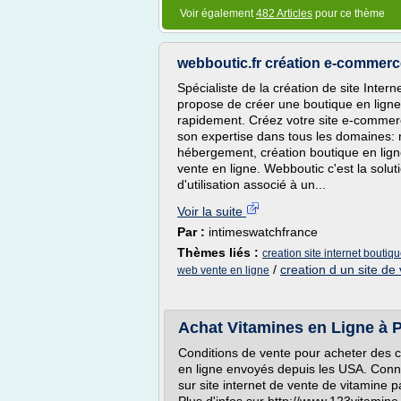
Voir également
482 Articles
pour ce thème
webboutic.fr création e-commerc
Spécialiste de la création de site Inter
propose de créer une boutique en ligne 
rapidement. Créez votre site e-commerc
son expertise dans tous les domaines: r
hébergement, création boutique en ligne
vente en ligne. Webboutic c'est la solu
d'utilisation associé à un...
Voir la suite
Par :
intimeswatchfrance
Thèmes liés :
creation site internet boutiqu
/
creation d un site de
web vente en ligne
Achat Vitamines en Ligne à P
Conditions de vente pour acheter des 
en ligne envoyés depuis les USA. Connaî
sur site internet de vente de vitamine 