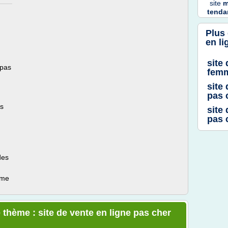
site
m
tenda
Plus
en li
site
 pas
femm
site
pas 
s
site
pas 
des
ème
 thème : site de vente en ligne pas cher