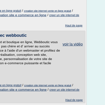
/
/
e en ligne gratuit
creation site internet vente en ligne gratuit
eation site e commerce en ligne
/
creer un site internet de
Haut de page
vec webboutic
net et boutique en ligne, Webboutic vous
voir la vidéo
 pas chère et d' arriver au succès
e à l'aide d'un webmaster et profitez de
éalisation, conception web site,
, personnalisation de votre site de
tion e-commerce puissante et facile
/
/
e en ligne gratuit
creation site internet vente en ligne gratuit
eation site e commerce en ligne
/
creer un site internet de
Haut de page