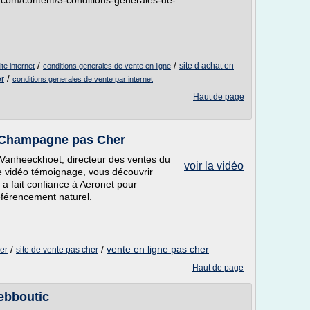
e.com/content/3-conditions-generales-de-
/
/
site d achat en
te internet
conditions generales de vente en ligne
/
er
conditions generales de vente par internet
Haut de page
 Champagne pas Cher
Vanheeckhoet, directeur des ventes du
voir la vidéo
e vidéo témoignage, vous découvrir
 fait confiance à Aeronet pour
éférencement naturel.
/
/
vente en ligne pas cher
her
site de vente pas cher
Haut de page
ebboutic