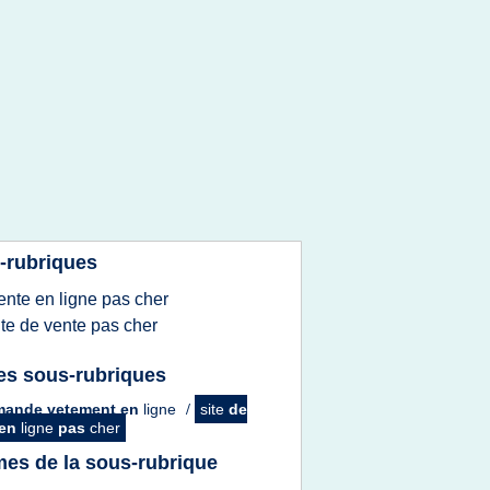
-rubriques
ente
en
ligne
pas
cher
ite
de
vente
pas
cher
es sous-rubriques
ande vetement
en
ligne
/
site
de
en
ligne
pas
cher
es de la sous-rubrique