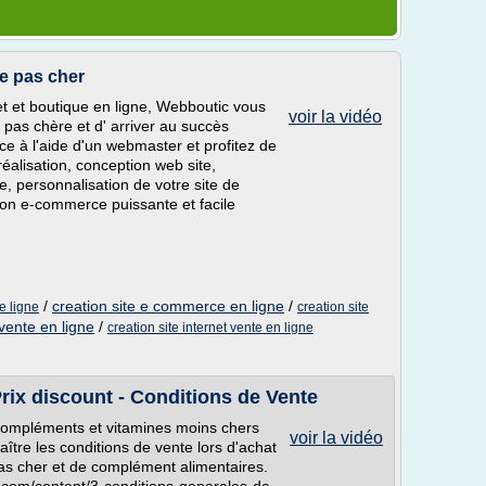
e pas cher
net et boutique en ligne, Webboutic vous
voir la vidéo
pas chère et d' arriver au succès
e à l'aide d'un webmaster et profitez de
éalisation, conception web site,
, personnalisation de votre site de
tion e-commerce puissante et facile
/
creation site e commerce en ligne
/
e ligne
creation site
 vente en ligne
/
creation site internet vente en ligne
rix discount - Conditions de Vente
compléments et vitamines moins chers
voir la vidéo
tre les conditions de vente lors d'achat
pas cher et de complément alimentaires.