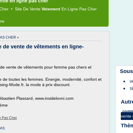
nte en ligne pas cher
Cher
•
Site
De
Vente
Vetement
En
Ligne
Pas
Cher
ème
PAS CHER »
e de vente de vêtements en ligne-
 de vente de vêtements pour femme pas chers et
Sous
 de toutes les femmes. Energie, modernité, confort et
v
sing-Mode.fr, la mode à prix discount.
s
ébastien Plassard, www.insidelovni.com
Autr
hème
comm
vente
e Pas Cher
Thèm
PAS