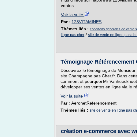
Plus d'infos sur http://www.123vitamin
ventes
Voir la suite
Par :
123VITAMINES
Thèmes liés :
conditions generales de vente si
/
ligne pas cher
site de vente en ligne pas ch
Témoignage Référencement
Découvrez le témoignage de Monsieur 
site Champagne pas Cher.fr. Dans cett
comment et pourquoi Mr Vanheeckhoet a
développer ses ventes en ligne via le r
Voir la suite
Par :
AeronetReferencement
Thèmes liés :
site de vente en ligne pas c
création e-commerce avec w