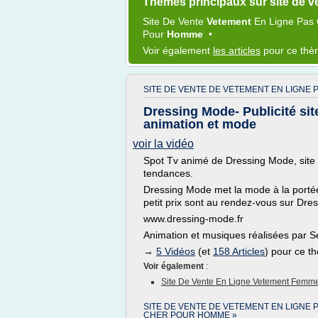
Thèmes principaux sur site de ve
Site
De
Vente
Vetement
En
Ligne
Pas
Pour
Homme
•
Voir également
les articles
pour ce th
SITE DE VENTE DE VETEMENT EN LIGNE 
Dressing Mode- Publicité sit
animation et mode
voir la vidéo
Spot Tv animé de Dressing Mode, site
tendances.
Dressing Mode met la mode à la portée
petit prix sont au rendez-vous sur Dres
www.dressing-mode.fr
Animation et musiques réalisées par S
→
5 Vidéos
(et
158 Articles
) pour ce t
Voir également
:
Site De Vente En Ligne Vetement Femm
SITE DE VENTE DE VETEMENT EN LIGNE 
CHER POUR HOMME »