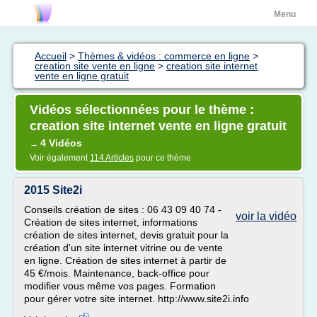
Menu
Accueil
>
Thèmes & vidéos : commerce en ligne
>
creation site vente en ligne
>
creation site internet
vente en ligne gratuit
Vidéos sélectionnées pour le thème :
creation site internet vente en ligne gratuit
4 Vidéos
→
Voir également
114 Articles
pour ce thème
2015 Site2i
Conseils création de sites : 06 43 09 40 74 -
voir la vidéo
Création de sites internet, informations
création de sites internet, devis gratuit pour la
création d'un site internet vitrine ou de vente
en ligne. Création de sites internet à partir de
45 €/mois. Maintenance, back-office pour
modifier vous même vos pages. Formation
pour gérer votre site internet. http://www.site2i.info