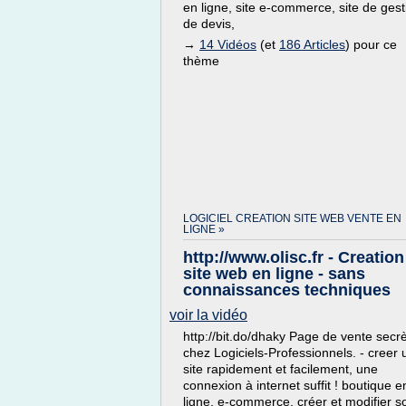
en ligne, site e-commerce, site de gest
de devis,
→
14 Vidéos
(et
186 Articles
) pour ce
thème
LOGICIEL CREATION SITE WEB VENTE EN
LIGNE »
http://www.olisc.fr - Creation
site web en ligne - sans
connaissances techniques
voir la vidéo
http://bit.do/dhaky Page de vente secr
chez Logiciels-Professionnels. - creer 
site rapidement et facilement, une
connexion à internet suffit ! boutique e
ligne, e-commerce, créer et modifier s