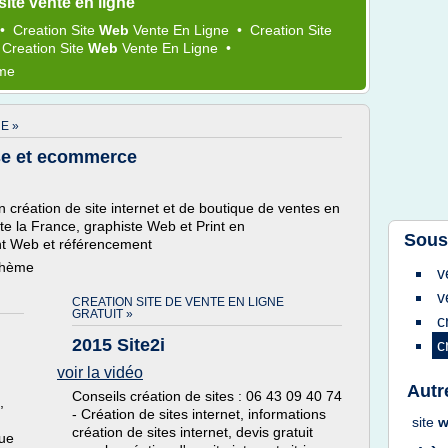
ite vente en ligne
•
Creation Site
Web
Vente
En
Ligne
•
Creation Site
l
Creation Site
Web
Vente
En
Ligne
•
ème
E »
use et ecommerce
création de site internet et de boutique de ventes en
e la France, graphiste Web et Print en
Sous
t Web et référencement
 thème
v
v
CREATION SITE DE VENTE EN LIGNE
GRATUIT »
c
2015 Site2i
c
voir la vidéo
Autr
Conseils création de sites : 06 43 09 40 74
,
- Création de sites internet, informations
site
création de sites internet, devis gratuit
gue