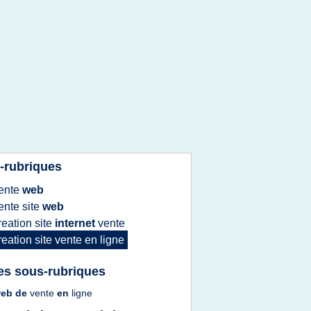
-rubriques
ente
web
ente site
web
reation site
internet
vente
reation site vente
en
ligne
es sous-rubriques
web
de
vente
en
ligne