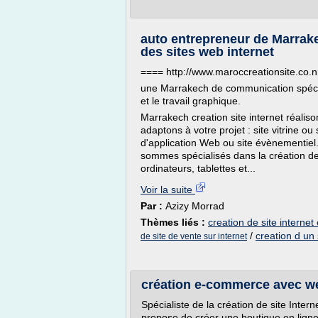
auto entrepreneur de Marrake
des sites web internet
==== http://www.maroccreationsite.co.
une Marrakech de communication spécial
et le travail graphique.
Marrakech creation site internet réalis
adaptons à votre projet : site vitrine 
d'application Web ou site évènementiel.
sommes spécialisés dans la création de
ordinateurs, tablettes et...
Voir la suite
Par :
Azizy Morrad
Thèmes liés :
creation de site interne
/
creation d un 
de site de vente sur internet
création e-commerce avec w
Spécialiste de la création de site Inter
propose de créer une boutique en ligne