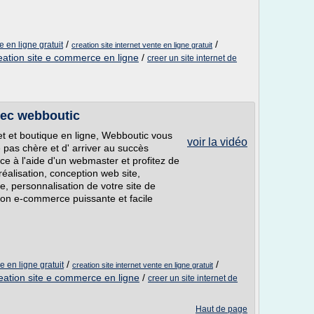
/
/
e en ligne gratuit
creation site internet vente en ligne gratuit
eation site e commerce en ligne
/
creer un site internet de
vec webboutic
net et boutique en ligne, Webboutic vous
voir la vidéo
 pas chère et d' arriver au succès
e à l'aide d'un webmaster et profitez de
éalisation, conception web site,
, personnalisation de votre site de
tion e-commerce puissante et facile
/
/
e en ligne gratuit
creation site internet vente en ligne gratuit
eation site e commerce en ligne
/
creer un site internet de
Haut de page