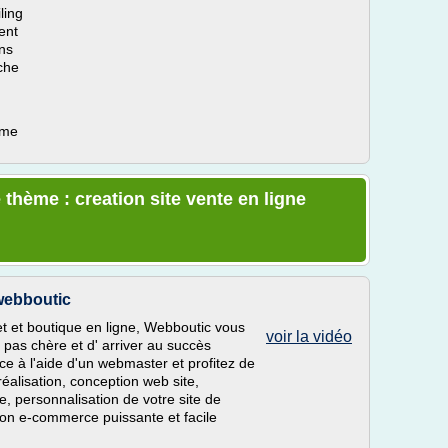
ling
ent
ns
che
ème
thème : creation site vente en ligne
 webboutic
net et boutique en ligne, Webboutic vous
voir la vidéo
pas chère et d' arriver au succès
e à l'aide d'un webmaster et profitez de
éalisation, conception web site,
, personnalisation de votre site de
tion e-commerce puissante et facile