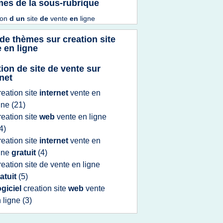
es de la sous-rubrique
ion
d un
site
de
vente
en
ligne
 de thèmes sur
creation site
 en ligne
tion de site de vente sur
rnet
reation site
internet
vente
en
gne
(21)
reation site
web
vente
en
ligne
4)
reation site
internet
vente
en
gne
gratuit
(4)
reation site
de
vente
en
ligne
atuit
(5)
ogiciel
creation site
web
vente
n
ligne
(3)