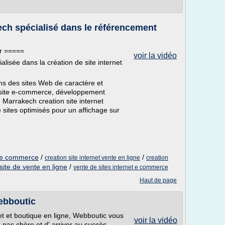
ch spécialisé dans le référencement
nr =====
voir la vidéo
isée dans la création de site internet
ons des sites Web de caractère et
ou site e-commerce, développement
 Marrakech creation site internet
 sites optimisés pour un affichage sur
t e commerce
/
/
creation site internet vente en ligne
creation
site de vente en ligne
/
vente de sites internet e commerce
Haut de page
ebboutic
net et boutique en ligne, Webboutic vous
voir la vidéo
 pas chère et d' arriver au succès