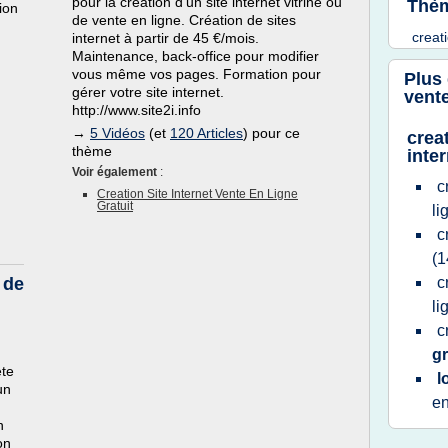
pour la création d'un site internet vitrine ou
Thèm
ion
de vente en ligne. Création de sites
creat
internet à partir de 45 €/mois.
Maintenance, back-office pour modifier
vous même vos pages. Formation pour
Plus
gérer votre site internet.
vente
http://www.site2i.info
→
5 Vidéos
(et
120 Articles
) pour ce
crea
thème
inte
Voir également
:
c
Creation Site Internet Vente En Ligne
Gratuit
li
c
(1
 de
c
li
c
gr
ète
l
un
e
n
on