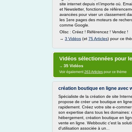
site internet depuis n\'importe où. Emai
et Newsletter, fonctions de référencem
avancées pour viser un classement da
les 1ere pages des moteurs de recher
comme Google.
Olisc : Créez ! Référencez ! Vendez !
→
3 Vidéos
(et
75 Articles
) pour ce th
Vidéos sélectionnées pour le 
35 Vidéos
→
Voir également
263 Articles
pour ce thème
création boutique en ligne avec
Spécialiste de la création de site Inter
propose de créer une boutique en ligne 
rapidement. Créez votre site e-commerc
son expertise dans tous les domaines: r
hébergement, création boutique en ligne
vente en ligne. Webboutic c'est la solu
d'utilisation associée à un...