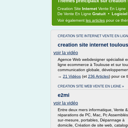
Thèmes principaux sur creation s
Creation Site
Internet
Vente
En
Ligne
De
Vente
En
Ligne
Gratuit
•
Logicie
Voir également
les articles
pour ce th
CREATION SITE INTERNET VENTE EN LIGN
creation site internet toulo
voir la vidéo
Agence Web webdesigner spécialisé en 
ligne ecommerce à Toulouse et sur tout
communication globale, développemen
→
21 Vidéos
(et
236 Articles
) pour ce
CREATION SITE WEB VENTE EN LIGNE »
e2mi
voir la vidéo
Entre deux mers informatique, Vente &
réparations de PC, Mac, Pc Assemblés
sur-mesure, portables, Dépannage à
domicile, Création de site web, catalo