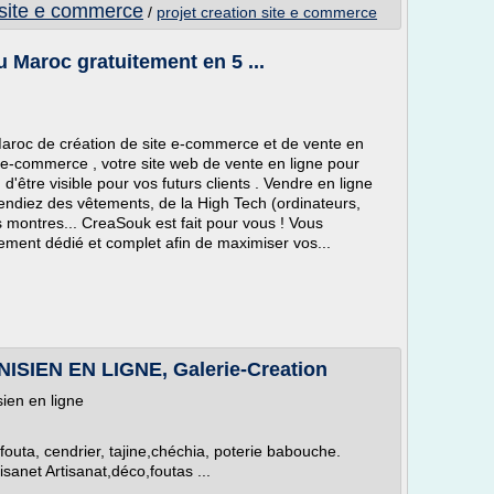
 site e commerce
/
projet creation site e commerce
 Maroc gratuitement en 5 ...
aroc de création de site e-commerce et de vente en
n e-commerce , votre site web de vente en ligne pour
d'être visible pour vos futurs clients . Vendre en ligne
vendiez des vêtements, de la High Tech (ordinateurs,
es montres... CreaSouk est fait pour vous ! Vous
ement dédié et complet afin de maximiser vos...
IEN EN LIGNE, Galerie-Creation
ien en ligne
fouta, cendrier, tajine,chéchia, poterie babouche.
tisanet Artisanat,déco,foutas ...