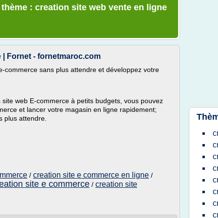
 thème : creation site web vente en ligne
 | Fornet - fornetmaroc.com
b e-commerce sans plus attendre et développez votre
s site web E-commerce à petits budgets, vous pouvez
mmerce et lancer votre magasin en ligne rapidement;
Thèm
 plus attendre.
c
c
c
c
commerce
creation site e commerce en ligne
/
/
c
eation site e commerce
creation site
/
c
c
c