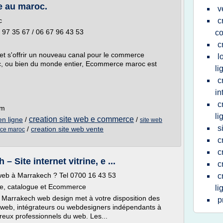
e au maroc.
v
c
c
97 35 67 / 06 67 96 43 53
c
c
et s'offrir un nouveau canal pour le commerce
l
oc, ou bien du monde entier, Ecommerce maroc est
li
c
in
c
om
li
creation site web e commerce
en ligne
/
/
site web
s
/
creation site web vente
rce maroc
c
c
 Site internet vitrine, e ...
c
 web à Marrakech ? Tel 0700 16 43 53
c
ine, catalogue et Ecommerce
li
b. Marrakech web design met à votre disposition des
p
s web, intégrateurs ou webdesigners indépendants à
reux professionnels du web. Les...