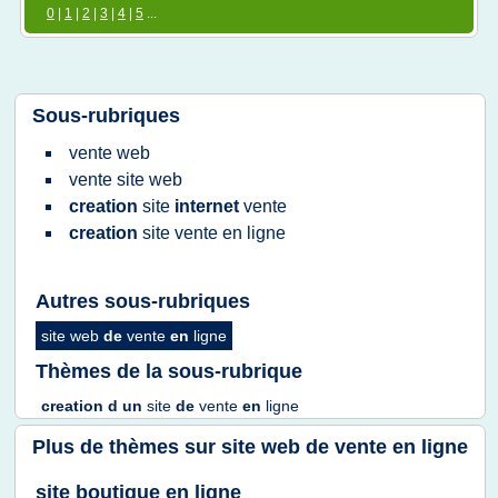
0
|
1
|
2
|
3
|
4
|
5
...
Sous-rubriques
vente web
vente site web
creation
site
internet
vente
creation
site vente
en
ligne
Autres sous-rubriques
site web
de
vente
en
ligne
Thèmes de la sous-rubrique
creation
d un
site
de
vente
en
ligne
Plus de thèmes sur
site web de vente en ligne
site boutique en ligne