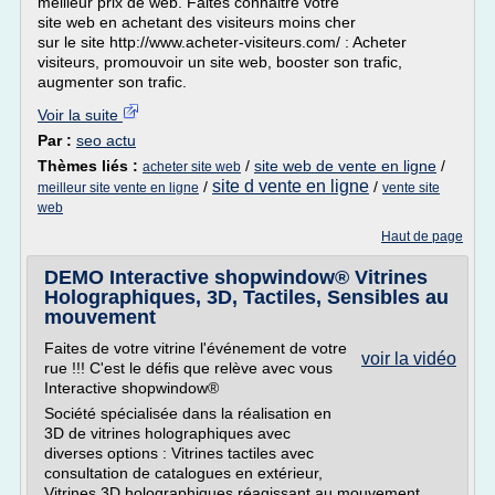
meilleur prix de web. Faites connaitre votre
site web en achetant des visiteurs moins cher
sur le site http://www.acheter-visiteurs.com/ : Acheter
visiteurs, promouvoir un site web, booster son trafic,
augmenter son trafic.
Voir la suite
Par :
seo actu
Thèmes liés :
/
site web de vente en ligne
/
acheter site web
site d vente en ligne
/
/
meilleur site vente en ligne
vente site
web
Haut de page
DEMO Interactive shopwindow® Vitrines
Holographiques, 3D, Tactiles, Sensibles au
mouvement
Faites de votre vitrine l'événement de votre
voir la vidéo
rue !!! C'est le défis que relève avec vous
Interactive shopwindow®
Société spécialisée dans la réalisation en
3D de vitrines holographiques avec
diverses options : Vitrines tactiles avec
consultation de catalogues en extérieur,
Vitrines 3D holographiques réagissant au mouvement