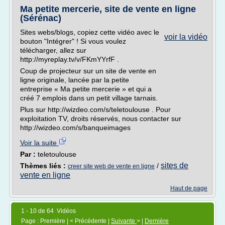
Ma petite mercerie, site de vente en ligne
(Sérénac)
Sites webs/blogs, copiez cette vidéo avec le
voir la vidéo
bouton "Intégrer" ! Si vous voulez
télécharger, allez sur
http://myreplay.tv/v/FKmYYrfF .
Coup de projecteur sur un site de vente en
ligne originale, lancée par la petite
entreprise « Ma petite mercerie » et qui a
créé 7 emplois dans un petit village tarnais.
Plus sur http://wizdeo.com/s/teletoulouse . Pour
exploitation TV, droits réservés, nous contacter sur
http://wizdeo.com/s/banqueimages
Voir la suite
Par :
teletoulouse
sites de
Thèmes liés :
/
creer site web de vente en ligne
vente en ligne
Haut de page
1 - 10 de 64 Vidéos
Page : Première | < Précédente |
Suivante
> |
Dernière