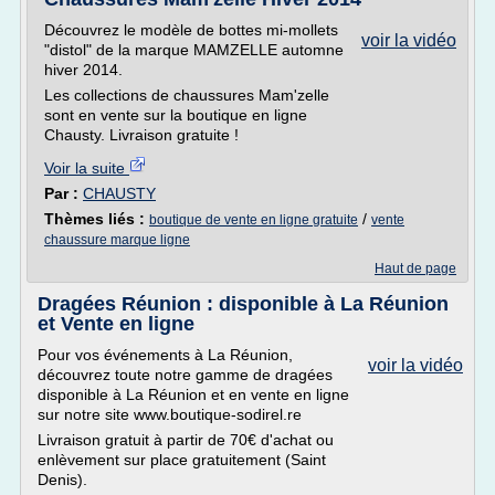
Découvrez le modèle de bottes mi-mollets
voir la vidéo
"distol" de la marque MAMZELLE automne
hiver 2014.
Les collections de chaussures Mam'zelle
sont en vente sur la boutique en ligne
Chausty. Livraison gratuite !
Voir la suite
Par :
CHAUSTY
Thèmes liés :
/
boutique de vente en ligne gratuite
vente
chaussure marque ligne
Haut de page
Dragées Réunion : disponible à La Réunion
et Vente en ligne
Pour vos événements à La Réunion,
voir la vidéo
découvrez toute notre gamme de dragées
disponible à La Réunion et en vente en ligne
sur notre site www.boutique-sodirel.re
Livraison gratuit à partir de 70€ d'achat ou
enlèvement sur place gratuitement (Saint
Denis).