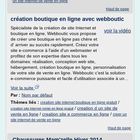
un site internet de vente en ligne
Haut de page
création boutique en ligne avec webboutic
Spécialiste de la création de site Internet et
voir la vidéo
boutique en ligne, Webboutic vous propose
de créer une boutique en ligne pas chère et
d' arriver au succès rapidement. Créez votre
site e-commerce à l'aide d'un webmaster et
profitez de son expertise dans tous les
domaines: réalisation, conception web site,
hébergement, création boutique en ligne, personnalisation
de votre site de vente en ligne. Webboutic c'est la solution
e-commerce puissante et facile d'utilisation associée à un...
Voir la suite
Par :
Nom par défaut
Thèmes liés :
/
creation site internet boutique en ligne gratuit
/
creation d un site de
creation site internet vente en ligne gratuit
vente en ligne
/
creation site e commerce en ligne
/
creer un
site internet de vente en ligne
Haut de page
Chaussures Mam'zelle Hiver 2014