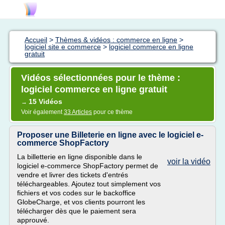
Accueil
>
Thèmes & vidéos : commerce en ligne
>
logiciel site e commerce
>
logiciel commerce en ligne
gratuit
Vidéos sélectionnées pour le thème :
logiciel commerce en ligne gratuit
15 Vidéos
→
Voir également
33 Articles
pour ce thème
Proposer une Billeterie en ligne avec le logiciel e-
commerce ShopFactory
La billetterie en ligne disponible dans le
voir la vidéo
logiciel e-commerce ShopFactory permet de
vendre et livrer des tickets d'entrés
téléchargeables. Ajoutez tout simplement vos
fichiers et vos codes sur le backoffice
GlobeCharge, et vos clients pourront les
télécharger dès que le paiement sera
approuvé.