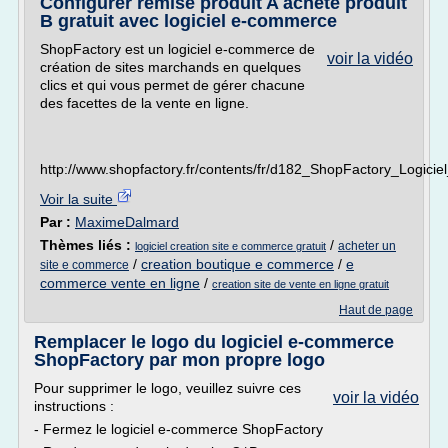
Configurer remise produit A acheté produit
B gratuit avec logiciel e-commerce
ShopFactory est un logiciel e-commerce de
voir la vidéo
création de sites marchands en quelques
clics et qui vous permet de gérer chacune
des facettes de la vente en ligne.
http://www.shopfactory.fr/contents/fr/d182_ShopFactory_Logic
Voir la suite
Par :
MaximeDalmard
Thèmes liés :
/
acheter un
logiciel creation site e commerce gratuit
/
creation boutique e commerce
/
e
site e commerce
commerce vente en ligne
/
creation site de vente en ligne gratuit
Haut de page
Remplacer le logo du logiciel e-commerce
ShopFactory par mon propre logo
Pour supprimer le logo, veuillez suivre ces
voir la vidéo
instructions :
- Fermez le logiciel e-commerce ShopFactory