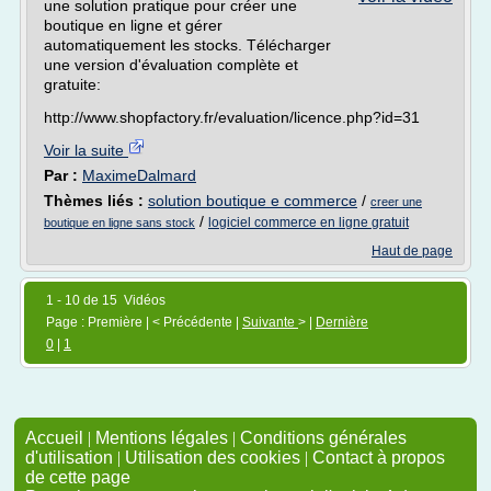
une solution pratique pour créer une
boutique en ligne et gérer
automatiquement les stocks. Télécharger
une version d'évaluation complète et
gratuite:
http://www.shopfactory.fr/evaluation/licence.php?id=31
Voir la suite
Par :
MaximeDalmard
Thèmes liés :
solution boutique e commerce
/
creer une
/
logiciel commerce en ligne gratuit
boutique en ligne sans stock
Haut de page
1 - 10 de 15 Vidéos
Page : Première | < Précédente |
Suivante
> |
Dernière
0
|
1
Accueil
|
Mentions légales
|
Conditions générales
d'utilisation
|
Utilisation des cookies
|
Contact à propos
de cette page