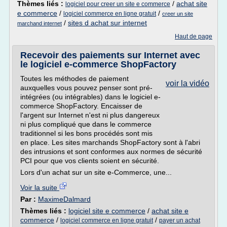
Thèmes liés :
/
achat site
logiciel pour creer un site e commerce
e commerce
/
/
logiciel commerce en ligne gratuit
creer un site
/
sites d achat sur internet
marchand internet
Haut de page
Recevoir des paiements sur Internet avec
le logiciel e-commerce ShopFactory
Toutes les méthodes de paiement
voir la vidéo
auxquelles vous pouvez penser sont pré-
intégrées (ou intégrables) dans le logiciel e-
commerce ShopFactory. Encaisser de
l'argent sur Internet n'est ni plus dangereux
ni plus compliqué que dans le commerce
traditionnel si les bons procédés sont mis
en place. Les sites marchands ShopFactory sont à l'abri
des intrusions et sont conformes aux normes de sécurité
PCI pour que vos clients soient en sécurité.
Lors d'un achat sur un site e-Commerce, une...
Voir la suite
Par :
MaximeDalmard
Thèmes liés :
logiciel site e commerce
/
achat site e
commerce
/
/
logiciel commerce en ligne gratuit
payer un achat