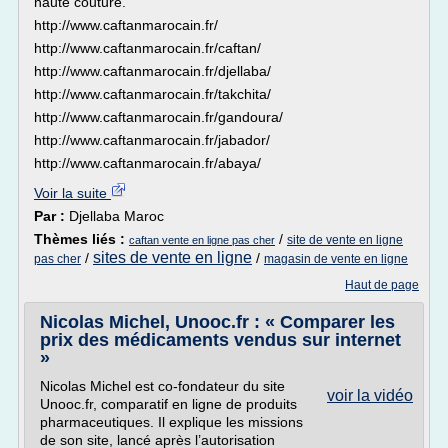
haute couture.
http://www.caftanmarocain.fr/
http://www.caftanmarocain.fr/caftan/
http://www.caftanmarocain.fr/djellaba/
http://www.caftanmarocain.fr/takchita/
http://www.caftanmarocain.fr/gandoura/
http://www.caftanmarocain.fr/jabador/
http://www.caftanmarocain.fr/abaya/
Voir la suite
Par :
Djellaba Maroc
Thèmes liés :
/
site de vente en ligne
caftan vente en ligne pas cher
sites de vente en ligne
/
/
pas cher
magasin de vente en ligne
Haut de page
Nicolas Michel, Unooc.fr : « Comparer les
prix des médicaments vendus sur internet
»
Nicolas Michel est co-fondateur du site
voir la vidéo
Unooc.fr, comparatif en ligne de produits
pharmaceutiques. Il explique les missions
de son site, lancé après l’autorisation