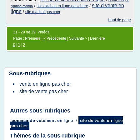
achat en ligne
site d vente en
/
/
site d'achat en ligne pas chere
figurine manga
ligne
/
site d achat pas cher
Haut de page
21 - 29 de 29 Vidéos
Page :
Première
| <
Précédente
| Suivante > | Dernière
0
|
1
|
2
Sous-rubriques
vente
en
ligne
pas
cher
site
de
vente
pas
cher
Autres sous-rubriques
commande vetement
en
ligne
/
site
de
vente
en
ligne
pas
cher
Thèmes de la sous-rubrique