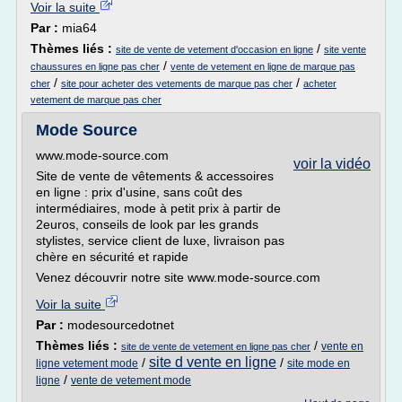
Voir la suite
Par :
mia64
Thèmes liés :
/
site de vente de vetement d'occasion en ligne
site vente
/
chaussures en ligne pas cher
vente de vetement en ligne de marque pas
/
/
cher
site pour acheter des vetements de marque pas cher
acheter
vetement de marque pas cher
Mode Source
www.mode-source.com
voir la vidéo
Site de vente de vêtements & accessoires
en ligne : prix d'usine, sans coût des
intermédiaires, mode à petit prix à partir de
2euros, conseils de look par les grands
stylistes, service client de luxe, livraison pas
chère en sécurité et rapide
Venez découvrir notre site www.mode-source.com
Voir la suite
Par :
modesourcedotnet
Thèmes liés :
/
vente en
site de vente de vetement en ligne pas cher
site d vente en ligne
/
/
ligne vetement mode
site mode en
/
ligne
vente de vetement mode