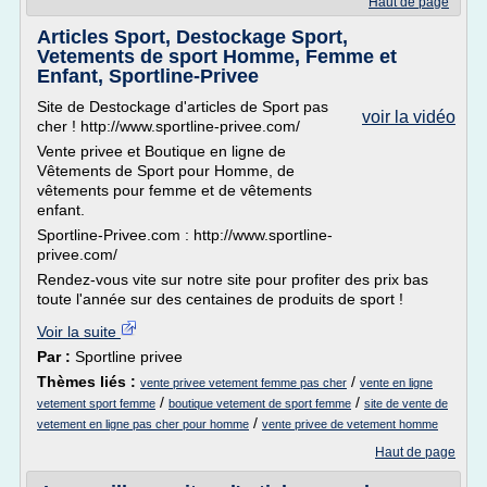
Haut de page
Articles Sport, Destockage Sport,
Vetements de sport Homme, Femme et
Enfant, Sportline-Privee
Site de Destockage d'articles de Sport pas
voir la vidéo
cher ! http://www.sportline-privee.com/
Vente privee et Boutique en ligne de
Vêtements de Sport pour Homme, de
vêtements pour femme et de vêtements
enfant.
Sportline-Privee.com : http://www.sportline-
privee.com/
Rendez-vous vite sur notre site pour profiter des prix bas
toute l'année sur des centaines de produits de sport !
Voir la suite
Par :
Sportline privee
Thèmes liés :
/
vente privee vetement femme pas cher
vente en ligne
/
/
vetement sport femme
boutique vetement de sport femme
site de vente de
/
vetement en ligne pas cher pour homme
vente privee de vetement homme
Haut de page