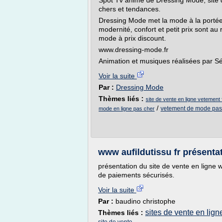
Spot Tv animé de Dressing Mode, site
chers et tendances.
Dressing Mode met la mode à la portée
modernité, confort et petit prix sont a
mode à prix discount.
www.dressing-mode.fr
Animation et musiques réalisées par S
Voir la suite
Par :
Dressing Mode
Thèmes liés :
site de vente en ligne vetemen
/
vetement de mode pas
mode en ligne pas cher
www aufildutissu fr présentat
présentation du site de vente en ligne 
de paiements sécurisés.
Voir la suite
Par :
baudino christophe
sites de vente en lign
Thèmes liés :