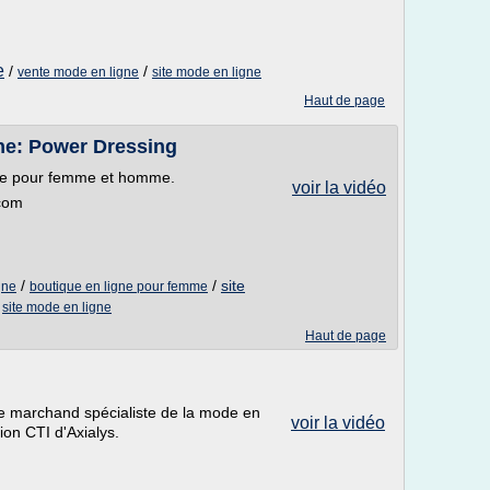
e
/
/
vente mode en ligne
site mode en ligne
Haut de page
gne: Power Dressing
ode pour femme et homme.
voir la vidéo
.com
/
/
site
gne
boutique en ligne pour femme
/
site mode en ligne
Haut de page
e marchand spécialiste de la mode en
voir la vidéo
ion CTI d'Axialys.