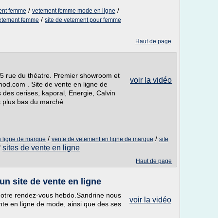
/
/
ment femme
vetement femme mode en ligne
/
vetement femme
site de vetement pour femme
Haut de page
5 rue du théatre. Premier showroom et
voir la vidéo
od.com . Site de vente en ligne de
des cerises, kaporal, Energie, Calvin
s plus bas du marché
/
/
n ligne de marque
vente de vetement en ligne de marque
site
sites de vente en ligne
/
Haut de page
un site de vente en ligne
 notre rendez-vous hebdo.Sandrine nous
voir la vidéo
ente en ligne de mode, ainsi que des ses