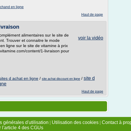
rchand en ligne
Haut de page
ivraison
omplément alimentaires sur le site de
voir la vidéo
unt. Trouver et connaitre le mode
en ligne sur le site de vitamine à prix
vitamine.com/content/1-livraison pour
site d
sites d achat en ligne
/
/
site achat discount en ligne
igne
Haut de page
 générales d'utilisation
|
Utilisation des cookies
|
Contact à pro
r l'article 4 des CGUs