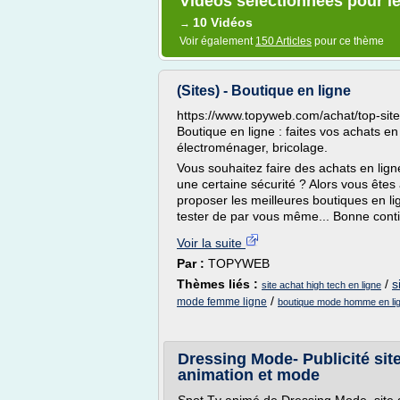
Vidéos sélectionnées pour le
10 Vidéos
→
Voir également
150 Articles
pour ce thème
(Sites) - Boutique en ligne
https://www.topyweb.com/achat/top-sites
Boutique en ligne : faites vos achats 
électroménager, bricolage.
Vous souhaitez faire des achats en lign
une certaine sécurité ? Alors vous êtes
proposer les meilleures boutiques en li
tester de par vous même... Bonne cont
Voir la suite
Par :
TOPYWEB
Thèmes liés :
/
s
site achat high tech en ligne
/
mode femme ligne
boutique mode homme en li
Dressing Mode- Publicité sit
animation et mode