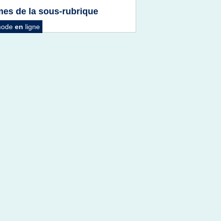
es de la sous-rubrique
 mode
en
ligne