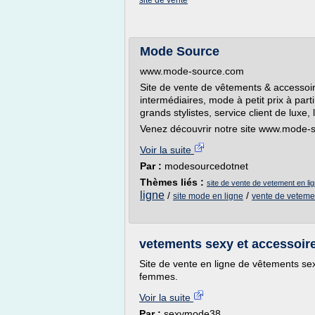
site de vente
Mode Source
www.mode-source.com
Site de vente de vêtements & accessoire
intermédiaires, mode à petit prix à part
grands stylistes, service client de luxe,
Venez découvrir notre site www.mode-
Voir la suite
Par :
modesourcedotnet
Thèmes liés :
site de vente de vetement en li
ligne
/
/
site mode en ligne
vente de vetem
vetements sexy et accessoi
Site de vente en ligne de vêtements se
femmes.
Voir la suite
Par :
sexymode38