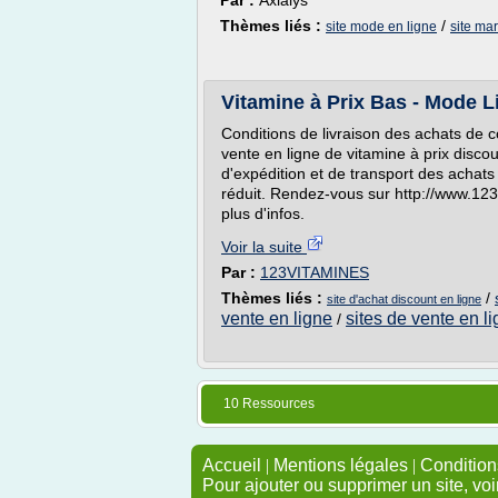
Par :
Axialys
Thèmes liés :
/
site mode en ligne
site ma
Vitamine à Prix Bas - Mode L
Conditions de livraison des achats de c
vente en ligne de vitamine à prix disco
d'expédition et de transport des achats 
réduit. Rendez-vous sur http://www.123
plus d'infos.
Voir la suite
Par :
123VITAMINES
Thèmes liés :
/
site d'achat discount en ligne
vente en ligne
sites de vente en l
/
10 Ressources
Accueil
|
Mentions légales
|
Conditions
Pour ajouter ou supprimer un site, voi