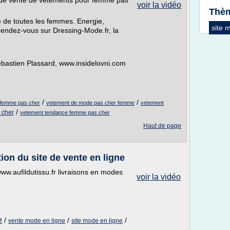
 de vente de vêtements pour femme pas
voir la vidéo
Thèm
 de toutes les femmes. Energie,
site
u rendez-vous sur Dressing-Mode.fr, la
ébastien Plassard, www.insidelovni.com
/
/
t femme pas cher
vetement de mode pas cher femme
vetement
/
 cher
vetement tendance femme pas cher
Haut de page
ion du site de vente en ligne
www.aufildutissu.fr livraisons en modes
voir la vidéo
e
/
/
/
vente mode en ligne
site mode en ligne