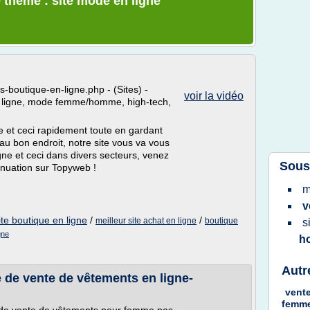
 thème : site mode en ligne
-boutique-en-ligne.php - (Sites) -
voir la vidéo
en ligne, mode femme/homme, high-tech,
e et ceci rapidement toute en gardant
 au bon endroit, notre site vous va vous
gne et ceci dans divers secteurs, venez
Sous
inuation sur Topyweb !
m
v
ite boutique en ligne
/
/
meilleur site achat en ligne
boutique
s
gne
h
Autr
e de vente de vêtements en ligne-
vent
femm