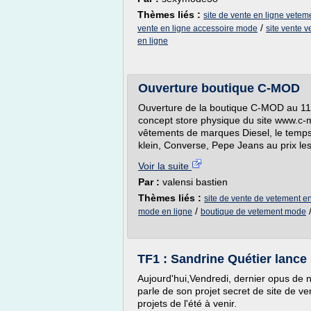
Thèmes liés :
site de vente en ligne vete
/
vente en ligne accessoire mode
site vente 
en ligne
Ouverture boutique C-MOD
Ouverture de la boutique C-MOD au 11
concept store physique du site www.c-m
vêtements de marques Diesel, le temps 
klein, Converse, Pepe Jeans au prix le
Voir la suite
Par :
valensi bastien
Thèmes liés :
site de vente de vetement e
/
mode en ligne
boutique de vetement mode
TF1 : Sandrine Quétier lance 
Aujourd'hui,Vendredi, dernier opus de
parle de son projet secret de site de v
projets de l'été à venir.