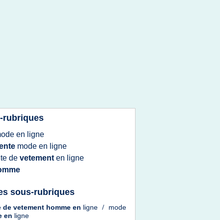
-rubriques
ode
en
ligne
ente
mode
en
ligne
ite
de
vetement
en
ligne
omme
es sous-rubriques
e
de
vetement homme
en
ligne
/
mode
e
en
ligne