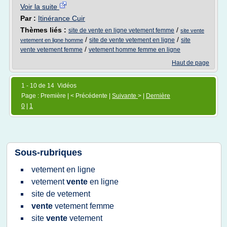
Voir la suite
Par :
Itinérance Cuir
Thèmes liés :
/
site de vente en ligne vetement femme
site vente
/
/
site de vente vetement en ligne
site
vetement en ligne homme
/
vente vetement femme
vetement homme femme en ligne
Haut de page
1 - 10 de 14 Vidéos
Page : Première | < Précédente |
Suivante
> |
Dernière
0
|
1
Sous-rubriques
vetement
en
ligne
vetement
vente
en
ligne
site
de
vetement
vente
vetement femme
site
vente
vetement