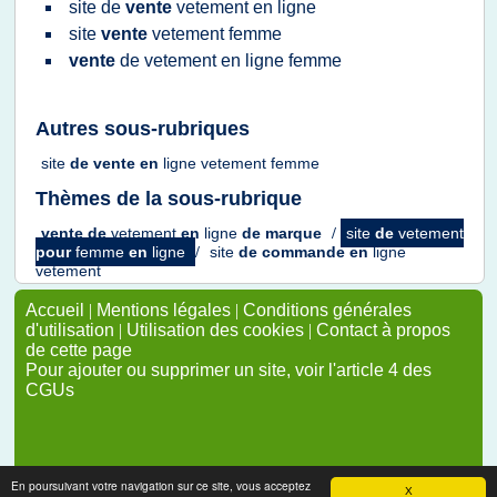
site
de
vente
vetement
en
ligne
site
vente
vetement femme
vente
de
vetement
en
ligne femme
Autres sous-rubriques
site
de
vente
en
ligne vetement femme
Thèmes de la sous-rubrique
vente
de
vetement
en
ligne
de
marque
/
site
de
vetement
pour
femme
en
ligne
/
site
de
commande
en
ligne
vetement
Accueil
|
Mentions légales
|
Conditions générales
d'utilisation
|
Utilisation des cookies
|
Contact à propos
de cette page
Pour ajouter ou supprimer un site, voir l'article 4 des
CGUs
En poursuivant votre navigation sur ce site, vous acceptez
X