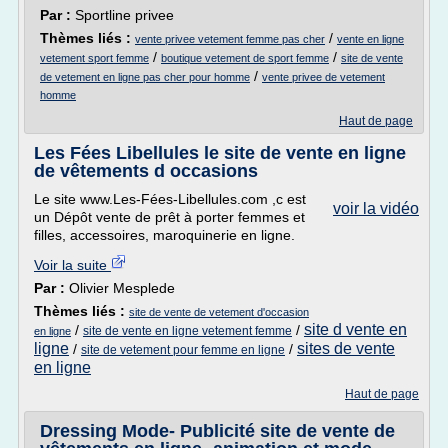
Par :
Sportline privee
Thèmes liés :
/
vente privee vetement femme pas cher
vente en ligne
/
/
vetement sport femme
boutique vetement de sport femme
site de vente
/
de vetement en ligne pas cher pour homme
vente privee de vetement
homme
Haut de page
Les Fées Libellules le site de vente en ligne
de vêtements d occasions
Le site www.Les-Fées-Libellules.com ,c est
voir la vidéo
un Dépôt vente de prêt à porter femmes et
filles, accessoires, maroquinerie en ligne.
Voir la suite
Par :
Olivier Mesplede
Thèmes liés :
site de vente de vetement d'occasion
site d vente en
/
/
site de vente en ligne vetement femme
en ligne
ligne
sites de vente
/
/
site de vetement pour femme en ligne
en ligne
Haut de page
Dressing Mode- Publicité site de vente de