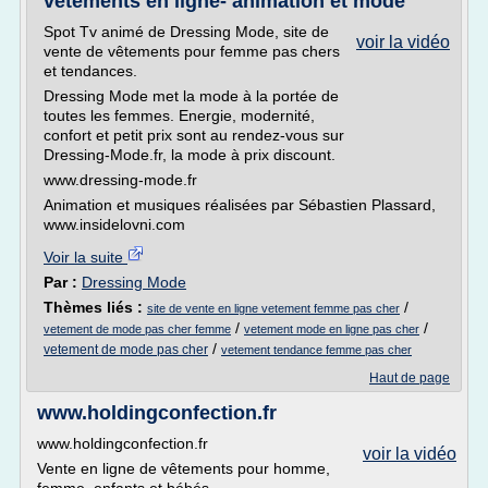
vêtements en ligne- animation et mode
Spot Tv animé de Dressing Mode, site de
voir la vidéo
vente de vêtements pour femme pas chers
et tendances.
Dressing Mode met la mode à la portée de
toutes les femmes. Energie, modernité,
confort et petit prix sont au rendez-vous sur
Dressing-Mode.fr, la mode à prix discount.
www.dressing-mode.fr
Animation et musiques réalisées par Sébastien Plassard,
www.insidelovni.com
Voir la suite
Par :
Dressing Mode
Thèmes liés :
/
site de vente en ligne vetement femme pas cher
/
/
vetement de mode pas cher femme
vetement mode en ligne pas cher
/
vetement de mode pas cher
vetement tendance femme pas cher
Haut de page
www.holdingconfection.fr
www.holdingconfection.fr
voir la vidéo
Vente en ligne de vêtements pour homme,