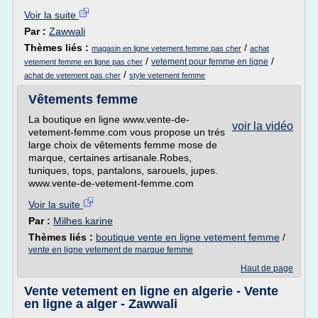
Voir la suite
Par :
Zawwali
Thèmes liés :
/
magasin en ligne vetement femme pas cher
achat
/
/
vetement pour femme en ligne
vetement femme en ligne pas cher
/
achat de vetement pas cher
style vetement femme
Vêtements femme
La boutique en ligne www.vente-de-
voir la vidéo
vetement-femme.com vous propose un trés
large choix de vêtements femme mose de
marque, certaines artisanale.Robes,
tuniques, tops, pantalons, sarouels, jupes.
www.vente-de-vetement-femme.com
Voir la suite
Par :
Milhes karine
Thèmes liés :
boutique vente en ligne vetement femme
/
vente en ligne vetement de marque femme
Haut de page
Vente vetement en ligne en algerie - Vente
en ligne a alger - Zawwali