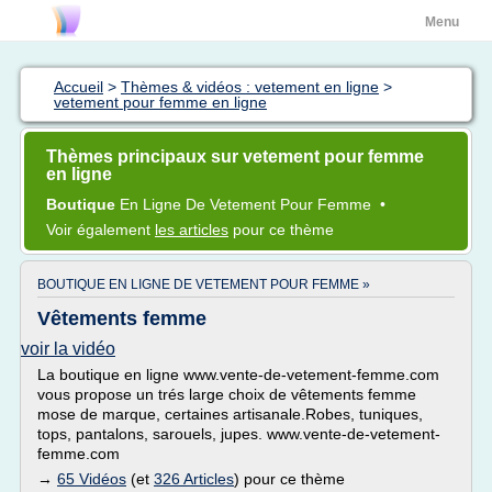
Menu
Accueil
>
Thèmes & vidéos : vetement en ligne
>
vetement pour femme en ligne
Thèmes principaux sur vetement pour femme
en ligne
Boutique
En
Ligne
De
Vetement
Pour
Femme
•
Voir également
les articles
pour ce thème
BOUTIQUE EN LIGNE DE VETEMENT POUR FEMME »
Vêtements femme
voir la vidéo
La boutique en ligne www.vente-de-vetement-femme.com
vous propose un trés large choix de vêtements femme
mose de marque, certaines artisanale.Robes, tuniques,
tops, pantalons, sarouels, jupes. www.vente-de-vetement-
femme.com
→
65 Vidéos
(et
326 Articles
) pour ce thème