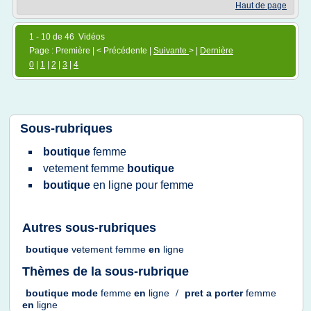
Haut de page
1 - 10 de 46 Vidéos
Page : Première | < Précédente |
Suivante
> |
Dernière
0
|
1
|
2
|
3
|
4
Sous-rubriques
boutique
femme
vetement femme
boutique
boutique
en
ligne
pour
femme
Autres sous-rubriques
boutique
vetement femme
en
ligne
Thèmes de la sous-rubrique
boutique mode
femme
en
ligne
/
pret
a
porter
femme
en
ligne