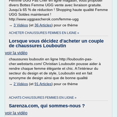
Femme UGG Pas Cher en ligne magasin, vous proposer
divers Bottes Femme UGG vente avec livraison gratuite.
Jusqu'à 65 % de réduction ! Shopping haute qualité Femme
UGG Soldes maintenant !
http://www.uggpascherok.com/femme-ugg
→
3 Vidéos
(et
36 Articles
) pour ce thème
ACHETER CHAUSSURES FEMMES EN LIGNE »
Lorsque vous décidez d'acheter un couple
de chaussures Louboutin
voir la vidéo
chaussures louboutin en ligne http://louboutin-pas-
cher.webstarts.com/ Christian Louboutin pousse aider à
rendre chaque femme élégante et chic. A l'intérieur du
secteur du design et de style, Louboutin est en fait
synonyme de design ainsi que de bonne qualité
→
2 Vidéos
(et
91 Articles
) pour ce thème
ACHATS CHAUSSURES FEMMES EN LIGNE »
Sarenza.com, qui sommes-nous ?
voir la vidéo