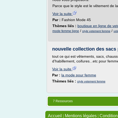
Parce que le style est le vêtement de l
Voir la suite
Par :
Fashion Mode 45
Thèmes liés :
boutique en ligne de v
/
/
mode femme ligne
style vetement femme
vet
nouvelle collection des sacs
tout ce qui est vêtements, sacs, chauss
d'habillement, coifures...etc pour femm
Voir la suite
Par :
la mode pour femme
Thèmes liés :
style vetement femme
7 Ressources
Accueil
|
Mentions légales
|
Conditions