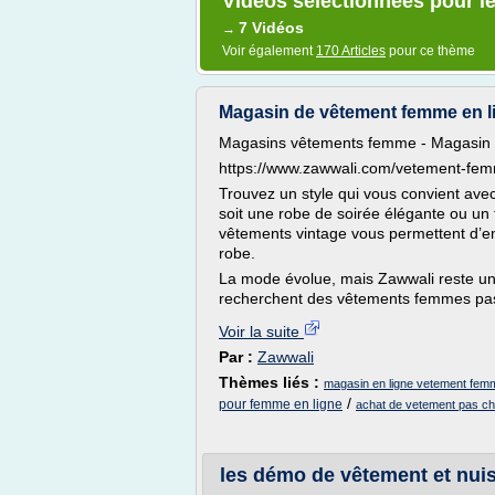
Vidéos sélectionnées pour l
7 Vidéos
→
Voir également
170 Articles
pour ce thème
Magasin de vêtement femme en li
Magasins vêtements femme - Magasin 
https://www.zawwali.com/vetement-fe
Trouvez un style qui vous convient ave
soit une robe de soirée élégante ou un te
vêtements vintage vous permettent d’en
robe.
La mode évolue, mais Zawwali reste un p
recherchent des vêtements femmes pas c
Voir la suite
Par :
Zawwali
Thèmes liés :
magasin en ligne vetement fem
/
pour femme en ligne
achat de vetement pas ch
les démo de vêtement et nui