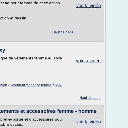
nuisette pour femme de chez action
voir la vidéo
action et dessin
Haut de page
xy
ligne de vêtements femme au style
voir la vidéo
/
/
shion
vetement tendance femme
style
Haut de page
vêtements et accessoires femme - homme
prêt-à-porter et d'accessoires pour
voir la vidéo
obre et chic.