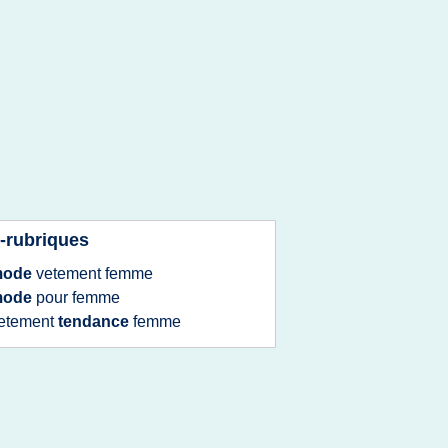
-rubriques
mode
vetement femme
mode
pour
femme
etement
tendance
femme