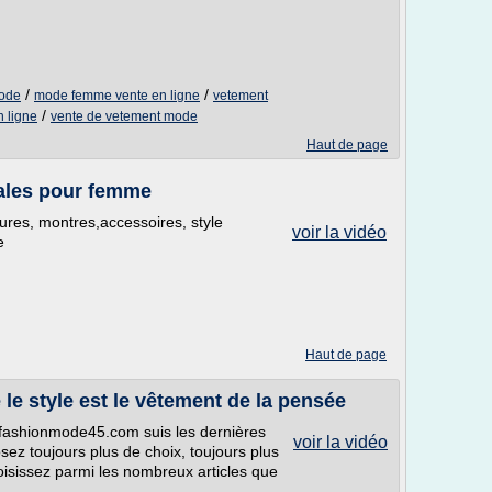
/
/
mode
mode femme vente en ligne
vetement
/
n ligne
vente de vetement mode
Haut de page
dales pour femme
ures, montres,accessoires, style
voir la vidéo
e
Haut de page
e style est le vêtement de la pensée
fashionmode45.com suis les dernières
voir la vidéo
z toujours plus de choix, toujours plus
oisissez parmi les nombreux articles que