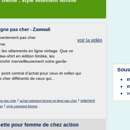
e thème : style vetement femme
gne pas cher - Zawwali
vertement pas cher
voir la vidéo
mme
c les vêtements en ligne vintage. Que ce
e-shirt en édition limitée, les
richir merveilleusement votre garde-
Sous
oint central d’achat pour ceux et celles qui
her différents de ceux qui...
v
/
/
vetement
me pas cher
achat vetement femme en ligne pas cher
/
er
style vetement femme
sette pour femme de chez action