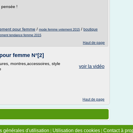
a pensée !
etement pour femme
/
/
boutique
mode femme vetement 2015
ement tendance femme 2015
Haut de page
 pour femme N°[2]
ures, montres,accessoires, style
voir la vidéo
e
Haut de page
 générales d'utilisation
|
Utilisation des cookies
|
Contact à pro