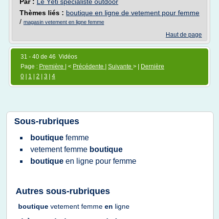
Par :
Le Yéti spécialiste outdoor
Thèmes liés :
boutique en ligne de vetement pour femme
/
magasin vetement en ligne femme
Haut de page
31 - 40 de 46 Vidéos
Page :
Première
| <
Précédente
|
Suivante
> |
Dernière
0
|
1
|
2
|
3
|
4
Sous-rubriques
boutique
femme
vetement femme
boutique
boutique
en
ligne
pour
femme
Autres sous-rubriques
boutique
vetement femme
en
ligne