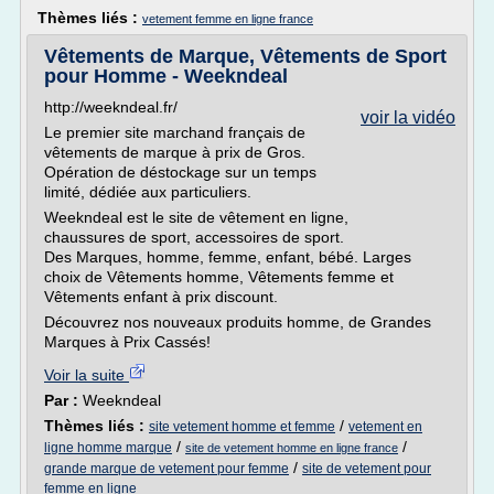
Thèmes liés :
vetement femme en ligne france
Vêtements de Marque, Vêtements de Sport
pour Homme - Weekndeal
http://weekndeal.fr/
voir la vidéo
Le premier site marchand français de
vêtements de marque à prix de Gros.
Opération de déstockage sur un temps
limité, dédiée aux particuliers.
Weekndeal est le site de vêtement en ligne,
chaussures de sport, accessoires de sport.
Des Marques, homme, femme, enfant, bébé. Larges
choix de Vêtements homme, Vêtements femme et
Vêtements enfant à prix discount.
Découvrez nos nouveaux produits homme, de Grandes
Marques à Prix Cassés!
Voir la suite
Par :
Weekndeal
Thèmes liés :
/
site vetement homme et femme
vetement en
/
/
ligne homme marque
site de vetement homme en ligne france
/
grande marque de vetement pour femme
site de vetement pour
femme en ligne