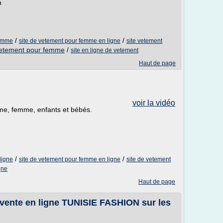
n
/
/
homme
site de vetement pour femme en ligne
site vetement
 vetement pour femme
/
site en ligne de vetement
Haut de page
voir la vidéo
me, femme, enfants et bébés.
/
/
ligne
site de vetement pour femme en ligne
site de vetement
gne
Haut de page
 vente en ligne TUNISIE FASHION sur les