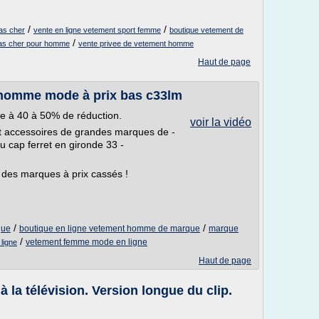
/
/
as cher
vente en ligne vetement sport femme
boutique vetement de
/
 pas cher pour homme
vente privee de vetement homme
Haut de page
homme mode à prix bas c33lm
 à 40 à 50% de réduction.
voir la vidéo
t accessoires de grandes marques de -
u cap ferret en gironde 33 -
 des marques à prix cassés !
/
/
que
boutique en ligne vetement homme de marque
marque
/
vetement femme mode en ligne
ligne
Haut de page
a télévision. Version longue du clip.