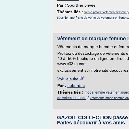
Par :
Sportline privee
Thèmes liés :
vente privee vetement femme p
/
sport femme
site de vente de vetement en ligne
vêtement de marque femme 
Vêtements de marque homme et femme
Profitez du destockage de vêtements e
40 à -50% boutique en ligne en direct d
www.c33lm.com
exclusivement sur notre site découvrez
Voir la suite
Par :
debordec
Thèmes liés :
mode femme vetement mar
/
de vetement mode
vetements mode homme en 
GAZOIL COLLECTION passe à l
Faites découvrir à vos amis