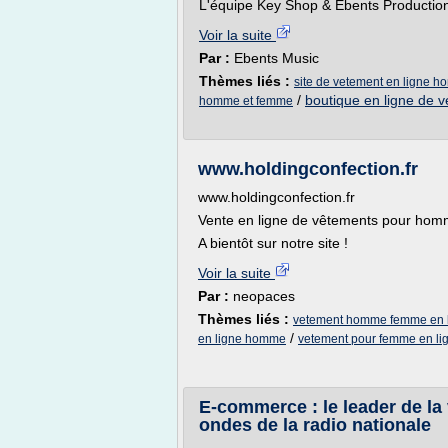
L'équipe Key Shop & Ebents Productio
Voir la suite
Par :
Ebents Music
Thèmes liés :
site de vetement en ligne 
/
boutique en ligne de
homme et femme
www.holdingconfection.fr
www.holdingconfection.fr
Vente en ligne de vêtements pour hom
A bientôt sur notre site !
Voir la suite
Par :
neopaces
Thèmes liés :
vetement homme femme en 
/
en ligne homme
vetement pour femme en li
E-commerce : le leader de la
ondes de la radio nationale