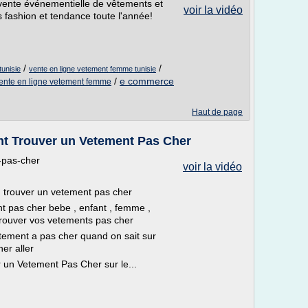
vente événementielle de vêtements et
voir la vidéo
ashion et tendance toute l'année!
/
/
tunisie
vente en ligne vetement femme tunisie
/
e commerce
vente en ligne vetement femme
Haut de page
t Trouver un Vetement Pas Cher
t-pas-cher
voir la vidéo
 trouver un vetement pas cher
t pas cher bebe , enfant , femme ,
trouver vos vetements pas cher
vetement a pas cher quand on sait sur
er aller
un Vetement Pas Cher sur le...