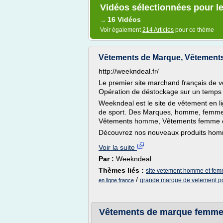
Vidéos sélectionnées pour l
16 Vidéos
→
Voir également
214 Articles
pour ce thème
Vêtements de Marque, Vêtement
http://weekndeal.fr/
Le premier site marchand français de 
Opération de déstockage sur un temps li
Weekndeal est le site de vêtement en l
de sport. Des Marques, homme, femme,
Vêtements homme, Vêtements femme et 
Découvrez nos nouveaux produits hom
Voir la suite
Par :
Weekndeal
Thèmes liés :
site vetement homme et fe
/
grande marque de vetement p
en ligne france
Vêtements de marque femme