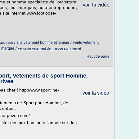
 et homme specialiste de l'ouverture
voir la vidéo
ivées, multimarques, auto-entrepreneurs,
e site internet www.footloose-
/
/
site vetement homme et femme
vente vetement
stockage
/
de marque
vente de vetement de marque sur internet
Haut de page
Sport, Vetements de sport Homme,
rivee
as cher ! http://www.sportline-
voir la vidéo
Vêtements de Sport pour Homme, de
 enfant.
line-privee.com/
fiter des prix bas toute l'année sur des