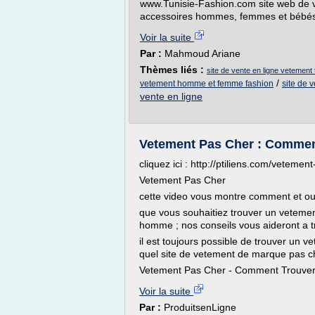
www.Tunisie-Fashion.com site web de 
accessoires hommes, femmes et bébés f
Voir la suite
Par :
Mahmoud Ariane
Thèmes liés :
site de vente en ligne vetement 
/
vetement homme et femme fashion
site de 
vente en ligne
Vetement Pas Cher : Commen
cliquez ici : http://ptiliens.com/vetemen
Vetement Pas Cher
cette video vous montre comment et ou
que vous souhaitiez trouver un vetemen
homme ; nos conseils vous aideront a 
il est toujours possible de trouver un 
quel site de vetement de marque pas ch
Vetement Pas Cher - Comment Trouver 
Voir la suite
Par :
ProduitsenLigne