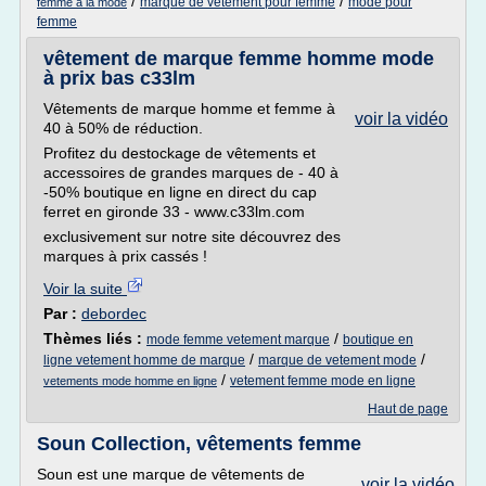
/
/
marque de vetement pour femme
mode pour
femme a la mode
femme
vêtement de marque femme homme mode
à prix bas c33lm
Vêtements de marque homme et femme à
voir la vidéo
40 à 50% de réduction.
Profitez du destockage de vêtements et
accessoires de grandes marques de - 40 à
-50% boutique en ligne en direct du cap
ferret en gironde 33 - www.c33lm.com
exclusivement sur notre site découvrez des
marques à prix cassés !
Voir la suite
Par :
debordec
Thèmes liés :
/
mode femme vetement marque
boutique en
/
/
ligne vetement homme de marque
marque de vetement mode
/
vetement femme mode en ligne
vetements mode homme en ligne
Haut de page
Soun Collection, vêtements femme
Soun est une marque de vêtements de
voir la vidéo