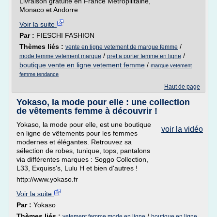
Livraison gratuite en France Métropilitaine,
Monaco et Andorre
Voir la suite
Par :
FIESCHI FASHION
Thèmes liés :
/
vente en ligne vetement de marque femme
/
/
mode femme vetement marque
pret a porter femme en ligne
boutique vente en ligne vetement femme
/
marque vetement
femme tendance
Haut de page
Yokaso, la mode pour elle : une collection
de vêtements femme à découvrir !
Yokaso, la mode pour elle, est une boutique
voir la vidéo
en ligne de vêtements pour les femmes
modernes et élégantes. Retrouvez sa
sélection de robes, tunique, tops, pantalons
via différentes marques : Soggo Collection,
L33, Exquiss's, Lulu H et bien d'autres !
http://www.yokaso.fr
Voir la suite
Par :
Yokaso
Thèmes liés :
/
vetement femme mode en ligne
boutique en ligne