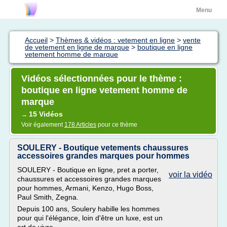
Menu
Accueil
>
Thèmes & vidéos : vetement en ligne
>
vente
de vetement en ligne de marque
>
boutique en ligne
vetement homme de marque
Vidéos sélectionnées pour le thème :
boutique en ligne vetement homme de
marque
15 Vidéos
→
Voir également
178 Articles
pour ce thème
SOULERY - Boutique vetements chaussures
accessoires grandes marques pour hommes
SOULERY - Boutique en ligne, pret a porter,
voir la vidéo
chaussures et accessoires grandes marques
pour hommes, Armani, Kenzo, Hugo Boss,
Paul Smith, Zegna.
Depuis 100 ans, Soulery habille les hommes
pour qui l'élégance, loin d'être un luxe, est un