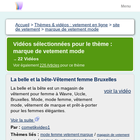
Menu
Accueil
>
Thèmes & vidéos : vetement en ligne
>
site
de vetement
>
marque de vetement mode
Vidéos sélectionnées pour le thème :
marque de vetement mode
22 Vidéos
→
Voir également
226 Articles
pour ce thème
La belle et la bête-Vêtement femme Bruxelles
La belle et la bête est un magasin de
voir la vidéo
vêtement pour femme à Wavre, Uccle,
Bruxelles. Mode, mode femme, vêtement
mode, vêtement de marque et prêt-à-porter
pour les femmes élégantes.
Voir la suite
Par :
cometikvideo1
Thèmes liés :
/
mode femme vetement marque
magasin de vetement