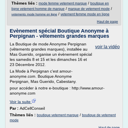
Thèmes liés :
/
mode femme vetement marque
boutique en
/
/
ligne vetement homme de marque
marque de vetement mode
/
vetement femme mode en ligne
vetements mode homme en ligne
Haut de page
Evènement spécial Boutique Anonyme à
Perpignan - vêtements grandes marques
La Boutique de mode Anonyme Perpignan
voir la vidéo
(vêtements grandes marques), installée au
Mas Guerido, organise un évènement spécial
les samedis 8 et 15 et les dimanches 16 et
23 Décembre 2012.
La Mode à Perpignan c'est amour-
anonyme.com. Boutique Anonyme
Perpignan, Mas Guerido, Cabestany.
pour accéder à notre e-boutique : http://www.amour-
anonyme.com
Voir la suite
Par :
AdCellConseil
Thèmes liés :
/
boutique vetement marque
boutique de vetement
mode
Haut de page