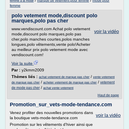
/
/
marque de vetement pour femme
mode pour
femme a la mode
femme
polo vetement mode,discount polo
marques,polo pas cher
www.vendiscount.com Achat polo vetement
voir la vidéo
mode,discount polo marques,polo pas
cher,polo manches courtes,polos manches
longues,polo vêtements,vente polo!Acheter
au meilleur prix polo vetement mode avec
vendiscount.com!
Voir la suite
Par :
y2kmm2009
Thèmes liés :
/
achat vetement de marque pas cher
vente vetement
/
/
vetement
de marque pas cher
acheter vetement de marque pas cher
/
de mode pas cher
achat vente vetement
Haut de page
Promotion_sur_vets-mode-tendance.com
Venez profiter des nouvelles promotions dans
voir la vidéo
la boutique vets-mode-tendance.com
Promotion sur les vêtements d'hiver ainsi que