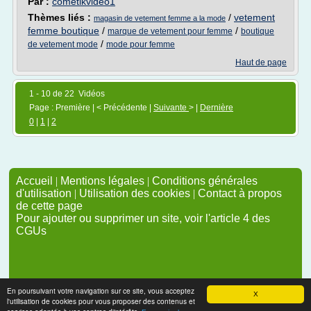
Par :
cometikvideo1
Thèmes liés :
/
vetement
magasin de vetement femme a la mode
femme boutique
/
/
marque de vetement pour femme
boutique
/
de vetement mode
mode pour femme
Haut de page
1 - 10 de 22 Vidéos
Page : Première | < Précédente |
Suivante
> |
Dernière
0
|
1
|
2
Accueil
|
Mentions légales
|
Conditions générales
d'utilisation
|
Utilisation des cookies
|
Contact à propos
de cette page
Pour ajouter ou supprimer un site, voir l'article 4 des
CGUs
En poursuivant votre navigation sur ce site, vous acceptez
X
l'utilisation de cookies pour vous proposer des contenus et