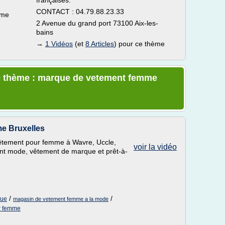
françaises.
CONTACT : 04.79.88.23.33
ème
2 Avenue du grand port 73100 Aix-les-
bains
→
1 Vidéos
(et
8 Articles
) pour ce thème
le thème : marque de vetement femme
me Bruxelles
 vêtement pour femme à Wavre, Uccle,
voir la vidéo
t mode, vêtement de marque et prêt-à-
/
/
que
magasin de vetement femme a la mode
r femme