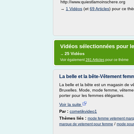
http://www.quiestlamoinschere.org
→
1 Vidéos
(et
69 Articles
) pour ce th
Vidéos sélectionnées pour 
25 Vidéos
→
Voir également
281 Articles
pour ce thème
La belle et la bête-Vêtement fem
La belle et la bête est un magasin de
Bruxelles. Mode, mode femme, vêtemen
porter pour les femmes élégantes.
Voir la suite
Par :
cometikvideo1
Thèmes liés :
mode femme vetement mar
/
marque de vetement pour femme
mode pou