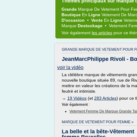
Thèmes principaux sur marque 
Grande
Marque
De
Vetement
Pour
F
Boutique
En
Ligne
Vetement
De
Mar
D'occasion
•
Vente
En
Ligne
Vetem
Marque
Destockage
•
Vetement Fe
Voir également
les articles
pour ce th
GRANDE MARQUE DE VETEMENT POUR F
JeanMarcPhilippe Rivoli - B
voir la vidéo
La clélèbre marque de vêtements gran
nouvelle boutique située 89, rue de R
mettre en valeur les créations de la ma
feutré et intimiste.
→
19 Vidéos
(et
283 Articles
) pour ce
Voir également
:
Vetement Femme De Marque Grande Tai
MARQUE DE VETEMENT POUR FEMME »
La belle et la bête-Vêtement