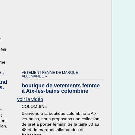
s
fait
ème
E »
VETEMENT FEMME DE MARQUE
ALLEMANDE »
and
boutique de vetements femme
s.
à Aix-les-bains colombine
voir la vidéo
COLOMBINE
ns
Bienvenu à la boutique colombine a Aix-
t
les-bains, nous proposons une collection
uent
de prêt à porter féminin de la taille 38 au
ion,
48 et de marques allemandes et