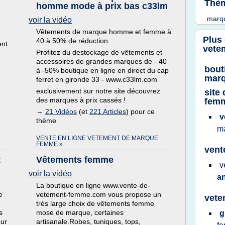
Thèm
homme mode à prix bas c33lm
marq
voir la vidéo
Vêtements de marque homme et femme à
Plus
40 à 50% de réduction.
ent
vete
Profitez du destockage de vêtements et
accessoires de grandes marques de - 40
bout
à -50% boutique en ligne en direct du cap
mar
ferret en gironde 33 - www.c33lm.com
exclusivement sur notre site découvrez
site
des marques à prix cassés !
femm
→
21 Vidéos
(et
221 Articles
) pour ce
v
thème
m
VENTE EN LIGNE VETEMENT DE MARQUE
FEMME »
vent
t
Vêtements femme
v
voir la vidéo
a
La boutique en ligne www.vente-de-
e
vetement-femme.com vous propose un
vete
trés large choix de vêtements femme
s
mose de marque, certaines
g
ur
artisanale.Robes, tuniques, tops,