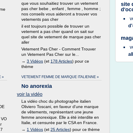
que vous souhaitiez trouver un vetement
site
pas cher bebe , enfant , femme , homme ;
d'oc
ème
nos conseils vous aideront a trouver vos
v
vetements pas cher
d
il est toujours possible de trouver un
vetement a pas cher quand on sait sur
quel site de vetement de marque pas cher
maga
aller
v
Vetement Pas Cher - Comment Trouver
a
un Vetement Pas Cher sur le...
→
3 Vidéos
(et
178 Articles
) pour ce
thème
 »
VETEMENT FEMME DE MARQUE ITALIENNE »
No anorexia
voir la vidéo
La vidéo choc du photographe italien
DE
Oliviero Toscani, en faveur d'une marque
de vêtements, représentant une jeune
femme anorexique. Elle a été interdite en
n VO
Italie, et censurée par le CSA en France.
r
17
→
1 Vidéos
(et
25 Articles
) pour ce thème