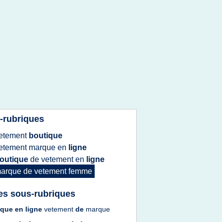
-rubriques
etement
boutique
etement marque
en
ligne
outique
de
vetement
en
ligne
arque
de
vetement femme
es sous-rubriques
ique
en
ligne
vetement
de
marque