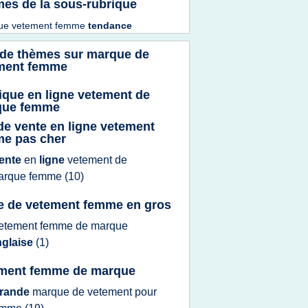
es de la sous-rubrique
ue vetement femme
tendance
 de thèmes sur
marque de
ment femme
ique en ligne vetement de
que femme
 de vente en ligne vetement
e pas cher
ente
en
ligne
vetement
de
arque femme
(10)
e de vetement femme en gros
etement femme
de
marque
nglaise
(1)
ment femme de marque
rande
marque
de
vetement
pour