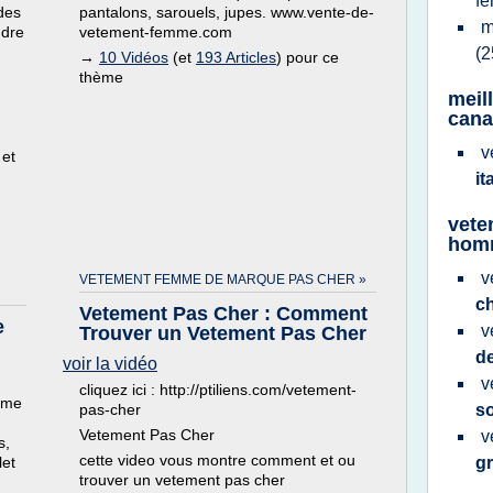
f
des
pantalons, sarouels, jupes. www.vente-de-
m
ndre
vetement-femme.com
(2
→
10 Vidéos
(et
193 Articles
) pour ce
thème
meill
can
v
 et
it
vete
hom
v
VETEMENT FEMME DE MARQUE PAS CHER »
c
Vetement Pas Cher : Comment
e
v
Trouver un Vetement Pas Cher
d
voir la vidéo
v
cliquez ici : http://ptiliens.com/vetement-
mme
pas-cher
s
Vetement Pas Cher
v
s,
cette video vous montre comment et ou
let
gr
trouver un vetement pas cher