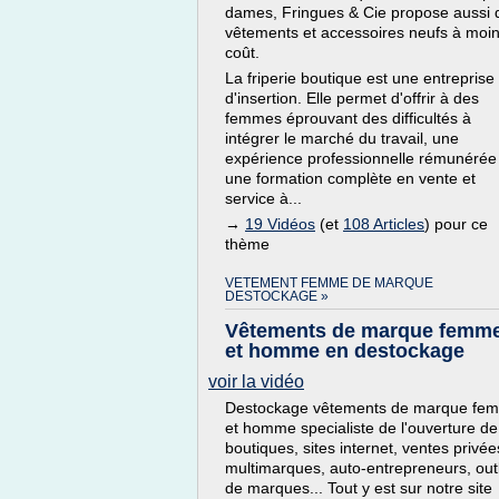
dames, Fringues & Cie propose aussi 
vêtements et accessoires neufs à moi
coût.
La friperie boutique est une entreprise
d'insertion. Elle permet d'offrir à des
femmes éprouvant des difficultés à
intégrer le marché du travail, une
expérience professionnelle rémunérée
une formation complète en vente et
service à...
→
19 Vidéos
(et
108 Articles
) pour ce
thème
VETEMENT FEMME DE MARQUE
DESTOCKAGE »
Vêtements de marque femm
et homme en destockage
voir la vidéo
Destockage vêtements de marque fe
et homme specialiste de l'ouverture de
boutiques, sites internet, ventes privée
multimarques, auto-entrepreneurs, out
de marques... Tout y est sur notre site