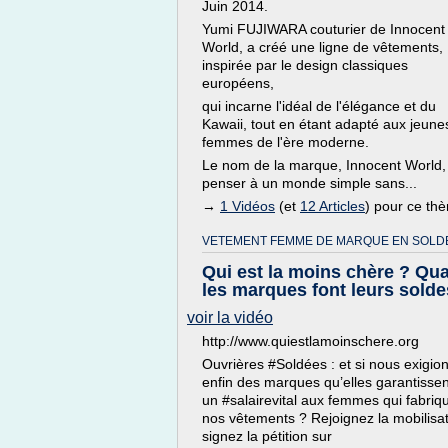
Juin 2014.
Yumi FUJIWARA couturier de Innocent
World, a créé une ligne de vêtements,
inspirée par le design classiques
européens,
qui incarne l'idéal de l'élégance et du
Kawaii, tout en étant adapté aux jeune
femmes de l'ère moderne.
Le nom de la marque, Innocent World, 
penser à un monde simple sans...
→
1 Vidéos
(et
12 Articles
) pour ce th
VETEMENT FEMME DE MARQUE EN SOLD
Qui est la moins chère ? Qu
les marques font leurs solde
voir la vidéo
http://www.quiestlamoinschere.org
Ouvrières #Soldées : et si nous exigio
enfin des marques qu’elles garantissen
un #salairevital aux femmes qui fabriq
nos vêtements ? Rejoignez la mobilisat
signez la pétition sur