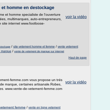
 et homme en destockage
 et homme specialiste de l'ouverture
voir la vidéo
ivées, multimarques, auto-entrepreneurs,
e site internet www.footloose-
/
/
site vetement homme et femme
vente vetement
stockage
/
de marque
vente de vetement de marque sur internet
Haut de page
tement-femme.com vous propose un trés
voir la vidéo
e marque, certaines artisanale.Robes,
jupes. www.vente-de-vetement-femme.com
e vetement femme
/
vente en ligne vetement