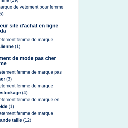
emme
(19)
arque
de
vetement
pour
femme
5)
eur site d'achat en ligne
ada
etement femme
de
marque
alienne
(1)
ment de mode pas cher
me
etement femme
de
marque
pas
her
(3)
etement femme
de
marque
estockage
(4)
etement femme
de
marque
en
olde
(1)
etement femme
de
marque
ande taille
(12)