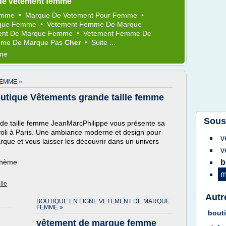
de vetement femme
emme
•
Marque
De
Vetement
Pour
Femme
•
que Femme
•
Vetement Femme
De
Marque
ent
De
Marque Femme
•
Vetement Femme
De
mme
De
Marque
Pas
Cher
•
Suite ...
ème
EMME »
outique Vêtements grande taille femme
Sous
de taille femme JeanMarcPhilippe vous présente sa
ivoli à Paris. Une ambiance moderne et design pour
v
rque et vous laisser les découvrir dans un univers
v
 thème
b
m
lle
Autr
BOUTIQUE EN LIGNE VETEMENT DE MARQUE
FEMME »
bout
vêtement de marque femme