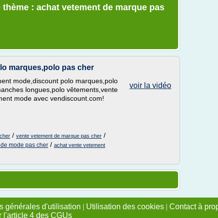
e thème : achat vetement de marque pas
lo marques,polo pas cher
ent mode,discount polo marques,polo
voir la vidéo
manches longues,polo vêtements,vente
tement mode avec vendiscount.com!
/
/
cher
vente vetement de marque pas cher
/
 de mode pas cher
achat vente vetement
 générales d'utilisation
|
Utilisation des cookies
|
Contact à pro
r l'article 4 des CGUs