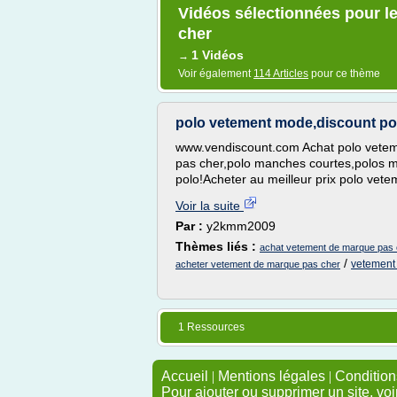
Vidéos sélectionnées pour l
cher
1 Vidéos
→
Voir également
114 Articles
pour ce thème
polo vetement mode,discount po
www.vendiscount.com Achat polo vetem
pas cher,polo manches courtes,polos 
polo!Acheter au meilleur prix polo ve
Voir la suite
Par :
y2kmm2009
Thèmes liés :
achat vetement de marque pas 
/
vetement
acheter vetement de marque pas cher
1 Ressources
Accueil
|
Mentions légales
|
Conditions
Pour ajouter ou supprimer un site, voi