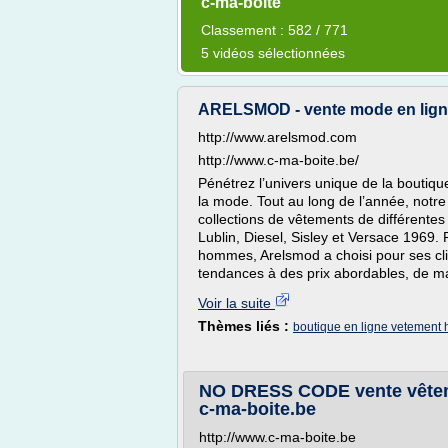
c-ma-boite
Classement : 582 / 771
5 vidéos sélectionnées
ARELSMOD - vente mode en ligne
http://www.arelsmod.com
http://www.c-ma-boite.be/
Pénétrez l’univers unique de la boutiqu
la mode. Tout au long de l’année, notr
collections de vêtements de différent
Lublin, Diesel, Sisley et Versace 1969
hommes, Arelsmod a choisi pour ses clie
tendances à des prix abordables, de ma
Voir la suite
Thèmes liés :
boutique en ligne vetemen
NO DRESS CODE vente vêteme
c-ma-boite.be
http://www.c-ma-boite.be