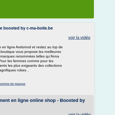
 boosted by c-ma-boite.be
voir la vidéo
e en ligne Arelsmod et restez au top de
e boutique vous propose les meilleures
es marques renommées telles qu’Anna
. Pour les femmes comme pour les
nts les plus exigeants des collections
gnifiques robes...
t homme de marque
nt en ligne online shop - Boosted by
voir la vidéo