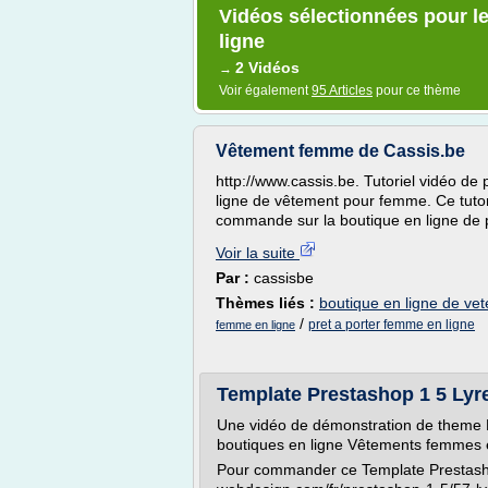
Vidéos sélectionnées pour 
ligne
2 Vidéos
→
Voir également
95 Articles
pour ce thème
Vêtement femme de Cassis.be
http://www.cassis.be. Tutoriel vidéo de
ligne de vêtement pour femme. Ce tuto
commande sur la boutique en ligne de 
Voir la suite
Par :
cassisbe
Thèmes liés :
boutique en ligne de v
/
pret a porter femme en ligne
femme en ligne
Template Prestashop 1 5 Ly
Une vidéo de démonstration de theme 
boutiques en ligne Vêtements femmes
Pour commander ce Template Prestashop L