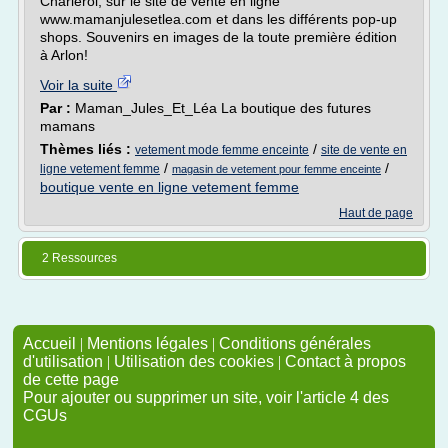
Charleroi, sur le site de vente en ligne
www.mamanjulesetlea.com et dans les différents pop-up
shops. Souvenirs en images de la toute première édition
à Arlon!
Voir la suite
Par :
Maman_Jules_Et_Léa La boutique des futures
mamans
Thèmes liés :
/
vetement mode femme enceinte
site de vente en
/
/
ligne vetement femme
magasin de vetement pour femme enceinte
boutique vente en ligne vetement femme
Haut de page
2 Ressources
Accueil
|
Mentions légales
|
Conditions générales
d'utilisation
|
Utilisation des cookies
|
Contact à propos
de cette page
Pour ajouter ou supprimer un site, voir l'article 4 des
CGUs