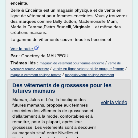
enceinte.
Belle & Enceinte est un magasin physique et de vente en
ligne de vêtement pour femmes enceintes. Vous y trouverez
des marques comme Belly Button, Mademoiselle Mum,
Made in Femme,Pietro Brunelli, Virginale... et même des
créations maisons.
La gamme de vêtements couvre tous les besoins et...
Voir la suite
Par :
Godefroy de MAUPEOU
Thèmes liés :
/
magasin de vetement pour femme enceinte
vente de
/
/
vente en ligne vetement de marque femme
vetement femme enceinte
/
magasin vetement en ligne femme
magasin vente en ligne vetement
Des vêtements de grossesse pour les
futures mamans
Maman, Jules et Léa, la boutique des
voir la vidéo
futures mamans, propose aux femmes
enceintes des vêtements de grossesse et
d'allaitement à la mode, confortables et à
remettre, pour la plupart, après leur
grossesse. Les vêtements sont à découvrir
au magasin situé entre Nivelles et